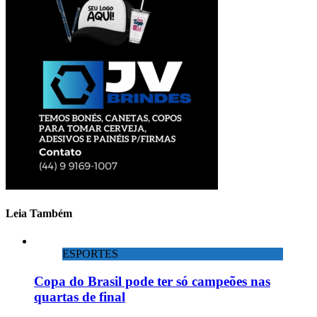
Leia Também
ESPORTES
Copa do Brasil pode ter só campeões nas
quartas de final