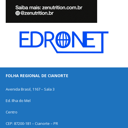
FOLHA REGIONAL DE CIANORTE
Avenida Brasil, 1167 – Sala 3
Ed. Ilha do Mel
Centro
CEP: 87200-181 – Cianorte – PR