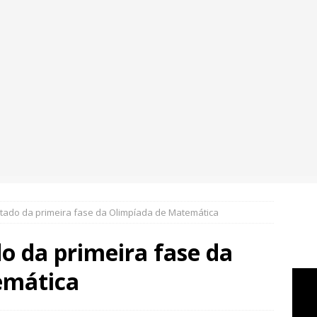
ltado da primeira fase da Olimpíada de Matemática
o da primeira fase da
emática