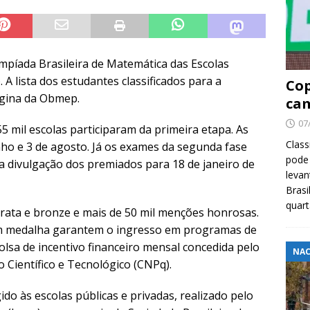
impíada Brasileira de Matemática das Escolas
 A lista dos estudantes classificados para a
Cop
ágina da Obmep.
cam
07
5 mil escolas participaram da primeira etapa. As
Class
nho e 3 de agosto. Já os exames da segunda fase
pode 
a divulgação dos premiados para 18 de janeiro de
levan
Brasi
quar
ata e bronze e mais de 50 mil menções honrosas.
em medalha garantem o ingresso em programas de
 bolsa de incentivo financeiro mensal concedida pelo
NAC
Científico e Tecnológico (CNPq).
ido às escolas públicas e privadas, realizado pelo