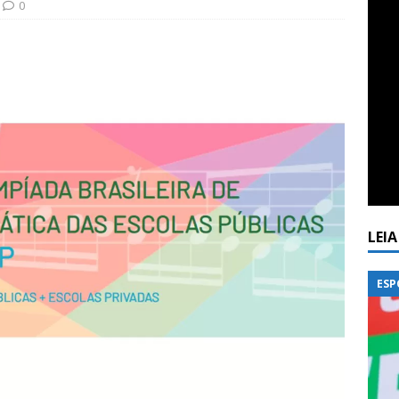
0
LEI
ESP