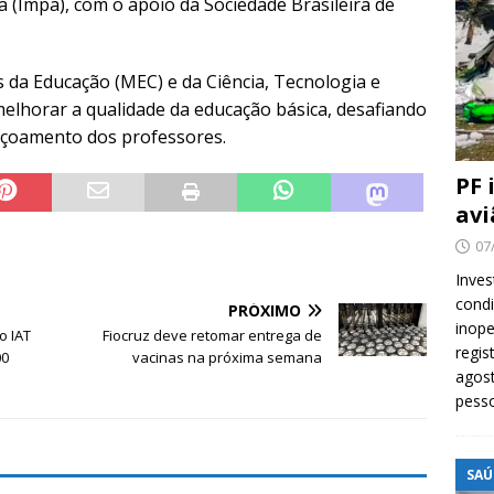
a (Impa), com o apoio da Sociedade Brasileira de
s da Educação (MEC) e da Ciência, Tecnologia e
melhorar a qualidade da educação básica, desafiando
eiçoamento dos professores.
PF 
avi
07
Inves
cond
PRÓXIMO
inope
o IAT
Fiocruz deve retomar entrega de
regis
00
vacinas na próxima semana
agost
pess
SAÚ