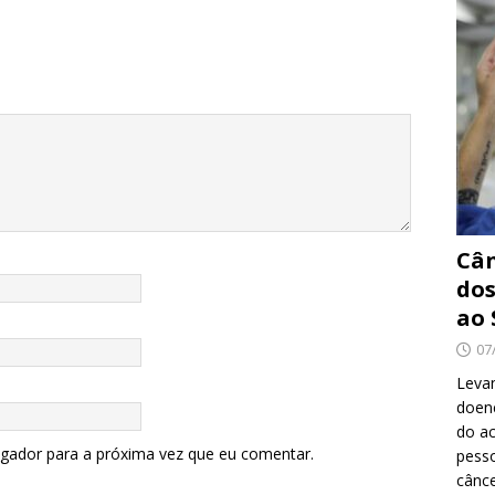
Cân
dos
ao 
07
Levan
doenç
do ac
egador para a próxima vez que eu comentar.
pesso
cânc