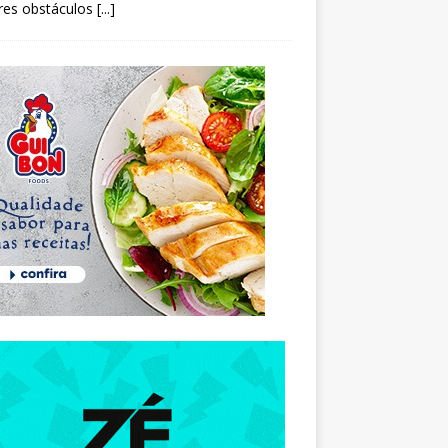
res obstáculos
[...]