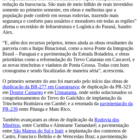
redução da burocracia. São mais de meio bilhão de reais investidos
somente no primeiro semestre, em obras e melhorias que a
população pode conferir em nossas rodovias, trazendo mais
segurança e conforto para usuários e moradores em todas as regiões”
afirma o secretário de Infraestrutura e Logística do Paraná, Sandro
Alex.
“E, além dos recursos próprios, temos ainda as obras resultantes da
parceria com a Itaipu Binacional, como a nova Ponte da Integração
Brasil – Paraguai e a pavimentação da Estrada Boiadeira, e obras
prioritárias como a reformulação do Trevo Cataratas em Cascavel, e
as novas trincheiras e viadutos de Ponta Grossa. Todas com bom
cronograma e sendo fiscalizadas de maneira séria”, acrescenta.
O primeiro semestre do ano foi marcado pelo início das obras de
duplicação da BR-277 em Guarapuava
; de duplicação da PR-323
em
Doutor Camargo
e em
Umuarama
, onde serão solucionados os
congestionamentos do Trevo do Gaúchão; de implantação da
Trincheira Bratislava em Cambé; e a retomada da
pavimentação da
PR-239
entre Pitanga e Mato Rico.
Também avançaram as obras de duplicação da
Rodovia dos
Minérios
, entre Curitiba e Almirante Tamandaré; a pavimentação
entre
São Mateus do Sul e Irati
; a implantação dos contornos de
Castro, Francisco Beltrão e de Wenceslau Braz; a pavimentação