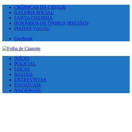
CRÔNICAS DA CIDADE
GALERIA SOCIAL
SANTA COZINHA
HORÁRIOS DE ÔNIBUS (REGIÃO)
PIADAS VAGAU
Facebook
INÍCIO
POLICIAL
LOCAL
REGIÃO
ENTREVISTAS
ESTADUAIS
NACIONAIS