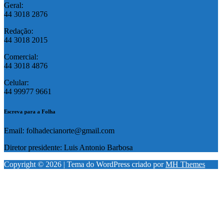
Geral:
44 3018 2876
Redação:
44 3018 2015
Comercial:
44 3018 4876
Celular:
44 99977 9661
Escreva para a Folha
Email: folhadecianorte@gmail.com
Diretor presidente: Luis Antonio Barbosa
Copyright © 2026 | Tema do WordPress criado por
MH Themes