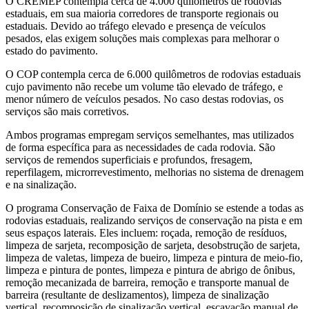
O CREMEP contempla cerca de 4.000 quilômetros de rodovias
estaduais, em sua maioria corredores de transporte regionais ou
estaduais. Devido ao tráfego elevado e presença de veículos
pesados, elas exigem soluções mais complexas para melhorar o
estado do pavimento.
O COP contempla cerca de 6.000 quilômetros de rodovias estaduais
cujo pavimento não recebe um volume tão elevado de tráfego, e
menor número de veículos pesados. No caso destas rodovias, os
serviços são mais corretivos.
Ambos programas empregam serviços semelhantes, mas utilizados
de forma específica para as necessidades de cada rodovia. São
serviços de remendos superficiais e profundos, fresagem,
reperfilagem, microrrevestimento, melhorias no sistema de drenagem
e na sinalização.
O programa Conservação de Faixa de Domínio se estende a todas as
rodovias estaduais, realizando serviços de conservação na pista e em
seus espaços laterais. Eles incluem: roçada, remoção de resíduos,
limpeza de sarjeta, recomposição de sarjeta, desobstrução de sarjeta,
limpeza de valetas, limpeza de bueiro, limpeza e pintura de meio-fio,
limpeza e pintura de pontes, limpeza e pintura de abrigo de ônibus,
remoção mecanizada de barreira, remoção e transporte manual de
barreira (resultante de deslizamentos), limpeza de sinalização
vertical, recomposição de sinalização vertical, escavação manual de