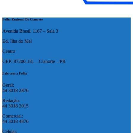
Folha Regional De Cianorte
Avenida Brasil, 1167 – Sala 3
Ed. Ilha do Mel
Centro
CEP: 87200-181 – Cianorte – PR
Fale com a Folha
Geral:
44 3018 2876
Redação:
44 3018 2015
Comercial:
44 3018 4876
Celular: