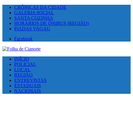
CRÔNICAS DA CIDADE
GALERIA SOCIAL
SANTA COZINHA
HORÁRIOS DE ÔNIBUS (REGIÃO)
PIADAS VAGAU
Facebook
INÍCIO
POLICIAL
LOCAL
REGIÃO
ENTREVISTAS
ESTADUAIS
NACIONAIS