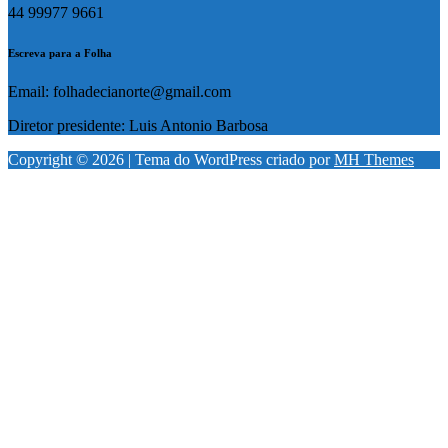
44 99977 9661
Escreva para a Folha
Email: folhadecianorte@gmail.com
Diretor presidente: Luis Antonio Barbosa
Copyright © 2026 | Tema do WordPress criado por
MH Themes