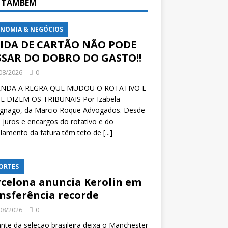
A TAMBÉM
NOMIA & NEGÓCIOS
VIDA DE CARTÃO NÃO PODE
SSAR DO DOBRO DO GASTO!!
08/2026
0
NDA A REGRA QUE MUDOU O ROTATIVO E
E DIZEM OS TRIBUNAIS Por Izabela
ignago, da Marcio Roque Advogados. Desde
 juros e encargos do rotativo e do
lamento da fatura têm teto de
[...]
ORTES
celona anuncia Kerolin em
nsferência recorde
08/2026
0
nte da seleção brasileira deixa o Manchester