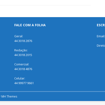
FALE COM A FOLHA
ESCR
Geral:
Email
44 3018 2876
Diret
Redação:
44 3018 2015
Comercial:
44 3018 4876
Celular:
44 99977 9661
r
MH Themes