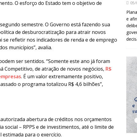
mento. O esforço do Estado tem o objetivo de
05/
Plana
e afi
e segundo semestre. O Governo está fazendo sua
delib
olítica de desburocratização para atrair novos
gover
decis
 se refletir nos indicadores de renda e de emprego
os municípios”, avalia.
á podem ser sentidos. “Somente este ano já foram
 Competitivo, de atração de novos negócios,
R$
 empresas
. É um valor extremamente positivo,
ssado o programa totalizou R$ 4,6 bilhões”,
autorizada abertura de créditos nos orçamentos
ia social – RPPS e de investimentos, até o limite de
l estimada para o exercício.