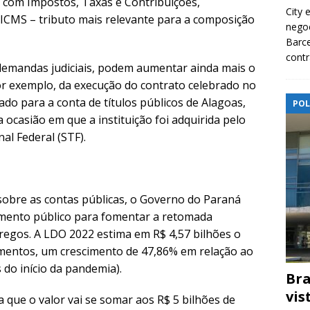
 com Impostos, Taxas e Contribuições,
City 
ICMS – tributo mais relevante para a composição
nego
Barce
contr
e demandas judiciais, podem aumentar ainda mais o
por exemplo, da execução do contrato celebrado no
do para a conta de títulos públicos de Alagoas,
POL
 ocasião em que a instituição foi adquirida pelo
al Federal (STF).
sobre as contas públicas, o Governo do Paraná
imento público para fomentar a retomada
egos. A LDO 2022 estima em R$ 4,57 bilhões o
imentos, um crescimento de 47,86% em relação ao
do início da pandemia).
Bra
vis
ra que o valor vai se somar aos R$ 5 bilhões de