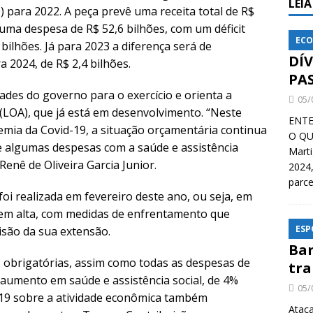
LEI
) para 2022. A peça prevê uma receita total de R$
uma despesa de R$ 52,6 bilhões, com um déficit
ECO
bilhões. Já para 2023 a diferença será de
DÍ
 2024, de R$ 2,4 bilhões.
PA
ades do governo para o exercício e orienta a
05/
(LOA), que já está em desenvolvimento. “Neste
ENTE
emia da Covid-19, a situação orçamentária continua
O QU
e algumas despesas com a saúde e assistência
Mart
 Renê de Oliveira Garcia Junior.
2024,
parce
foi realizada em fevereiro deste ano, ou seja, em
em alta, com medidas de enfrentamento que
ESP
isão da sua extensão.
Bar
 obrigatórias, assim como todas as despesas de
tra
 aumento em saúde e assistência social, de 4%
05/
-19 sobre a atividade econômica também
Ataca