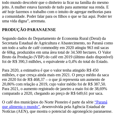
todo mundo descobrir que o dinheiro ia ficar na família do mesmo
jeito. A mulher estava fazendo de tudo para aumentar sua renda. E
até hoje fazemos o trabalho com o intuito de agregar melhorias para
a comunidade. Poder falar para os filhos o que se faz aqui. Poder ter
uma vida digna”, arremata.
PRODUÇÃO PARANAENSE
Segundo dados do Departamento de Economia Rural (Deral) da
Secretaria Estadual de Agricultura e Abastecimento, no Paraná como
um todo a safra de café commodity em 2020 atingiu 963 mil sacas
de 60kg, produzidos em uma área total de 34.500 hectares. O Valor
Bruto da Produção (VBP) do café em 2019 (último dado disponível)
foi de R$ 390,3 milhões, o equivalente a 0,4% do total do Estado.
Para 2020, a estimativa é que o valor tenha atingido R$ 450
milhões, e que cresça ainda mais em 2021. O preço médio da saca
em 2020 foi de R$ 468,37 – o que já representa um aumento de
20,86% com relação a 2019, cujo valor médio foi de R$ 387,50.
Para 2021, o aumento registrado de janeiro a maio foi de 38,69%
comparado a 2020, chegando ao preço de R$ 649,61 por saca.
O café dos municípios do Norte Pioneiro é parte da série
“Paraná
que alimenta o mundo”
, desenvolvida pela Agência Estadual de
Notícias (AEN), que mostra o potencial do agronegócio paranaense.