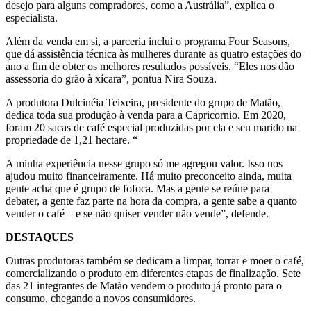
desejo para alguns compradores, como a Austrália”, explica o
especialista.
Além da venda em si, a parceria inclui o programa Four Seasons,
que dá assistência técnica às mulheres durante as quatro estações do
ano a fim de obter os melhores resultados possíveis. “Eles nos dão
assessoria do grão à xícara”, pontua Nira Souza.
A produtora Dulcinéia Teixeira, presidente do grupo de Matão,
dedica toda sua produção à venda para a Capricornio. Em 2020,
foram 20 sacas de café especial produzidas por ela e seu marido na
propriedade de 1,21 hectare. “
A minha experiência nesse grupo só me agregou valor. Isso nos
ajudou muito financeiramente. Há muito preconceito ainda, muita
gente acha que é grupo de fofoca. Mas a gente se reúne para
debater, a gente faz parte na hora da compra, a gente sabe a quanto
vender o café – e se não quiser vender não vende”, defende.
DESTAQUES
Outras produtoras também se dedicam a limpar, torrar e moer o café,
comercializando o produto em diferentes etapas de finalização. Sete
das 21 integrantes de Matão vendem o produto já pronto para o
consumo, chegando a novos consumidores.