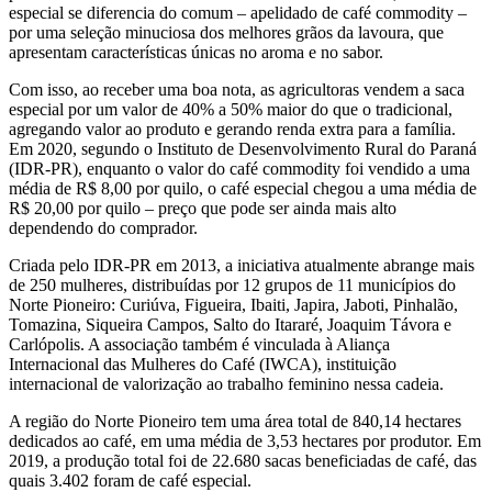
especial se diferencia do comum – apelidado de café commodity –
por uma seleção minuciosa dos melhores grãos da lavoura, que
apresentam características únicas no aroma e no sabor.
Com isso, ao receber uma boa nota, as agricultoras vendem a saca
especial por um valor de 40% a 50% maior do que o tradicional,
agregando valor ao produto e gerando renda extra para a família.
Em 2020, segundo o Instituto de Desenvolvimento Rural do Paraná
(IDR-PR), enquanto o valor do café commodity foi vendido a uma
média de R$ 8,00 por quilo, o café especial chegou a uma média de
R$ 20,00 por quilo – preço que pode ser ainda mais alto
dependendo do comprador.
Criada pelo IDR-PR em 2013, a iniciativa atualmente abrange mais
de 250 mulheres, distribuídas por 12 grupos de 11 municípios do
Norte Pioneiro: Curiúva, Figueira, Ibaiti, Japira, Jaboti, Pinhalão,
Tomazina, Siqueira Campos, Salto do Itararé, Joaquim Távora e
Carlópolis. A associação também é vinculada à Aliança
Internacional das Mulheres do Café (IWCA), instituição
internacional de valorização ao trabalho feminino nessa cadeia.
A região do Norte Pioneiro tem uma área total de 840,14 hectares
dedicados ao café, em uma média de 3,53 hectares por produtor. Em
2019, a produção total foi de 22.680 sacas beneficiadas de café, das
quais 3.402 foram de café especial.