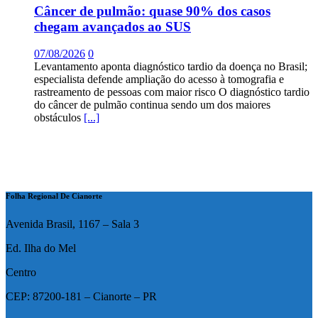
Câncer de pulmão: quase 90% dos casos
chegam avançados ao SUS
07/08/2026
0
Levantamento aponta diagnóstico tardio da doença no Brasil;
especialista defende ampliação do acesso à tomografia e
rastreamento de pessoas com maior risco O diagnóstico tardio
do câncer de pulmão continua sendo um dos maiores
obstáculos
[...]
Folha Regional De Cianorte
Avenida Brasil, 1167 – Sala 3
Ed. Ilha do Mel
Centro
CEP: 87200-181 – Cianorte – PR