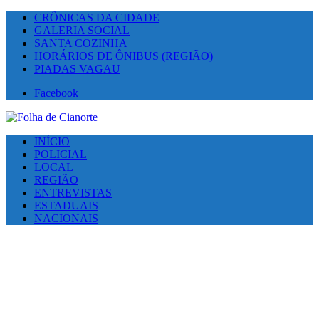
CRÔNICAS DA CIDADE
GALERIA SOCIAL
SANTA COZINHA
HORÁRIOS DE ÔNIBUS (REGIÃO)
PIADAS VAGAU
Facebook
INÍCIO
POLICIAL
LOCAL
REGIÃO
ENTREVISTAS
ESTADUAIS
NACIONAIS