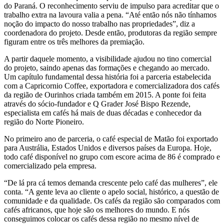
do Paraná. O reconhecimento serviu de impulso para acreditar que o
trabalho extra na lavoura valia a pena. “Até então nós não tínhamos
noção do impacto do nosso trabalho nas propriedades”, diz a
coordenadora do projeto. Desde então, produtoras da região sempre
figuram entre os três melhores da premiação.
A partir daquele momento, a visibilidade ajudou no tino comercial
do projeto, saindo apenas das formações e chegando ao mercado.
Um capítulo fundamental dessa história foi a parceria estabelecida
com a Capricornio Coffee, exportadora e comercializadora dos cafés
da região de Ourinhos criada também em 2015. A ponte foi feita
através do sócio-fundador e Q Grader José Bispo Rezende,
especialista em cafés há mais de duas décadas e conhecedor da
região do Norte Pioneiro.
No primeiro ano de parceria, o café especial de Matão foi exportado
para Austrália, Estados Unidos e diversos países da Europa. Hoje,
todo café disponível no grupo com escore acima de 86 é comprado e
comercializado pela empresa.
“De lá pra cá temos demanda crescente pelo café das mulheres”, ele
conta. “A gente leva ao cliente o apelo social, histórico, a questão de
comunidade e da qualidade. Os cafés da região são comparados com
cafés africanos, que hoje são os melhores do mundo. E nós
conseguimos colocar os cafés dessa região no mesmo nível de