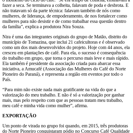
fazer a seca. Se terminava a colheita, falavam de poda e desbrota. E
não tratavam só da parte técnica: falavam também de nós como
mulheres, de liderança, de empoderamento, de nos fortalecer como
mulheres para não desistir e de como trabalhar essa questão dentro
da família”, explica a produtora Nira Souza.
Nira é uma das integrantes originais do grupo de Matão, distrito do
município de Tomazina, que inclui 21 cafeicultoras e é observado
como um dos mais desenvolvidos do projeto. Hoje com 44 anos, ela
cresceu em plantações de café. Para ela, o sucesso é consequência
do trabalho em grupo, que torna o percurso mais leve e mais rápido.
Ela também é presidente da associação criada para abarcar essa
iniciativa, a Amucafé (Associação das Mulheres do Café do Norte
Pioneiro do Paraná), e representa a região em eventos por todo o
País.
“Para mim não existe nada mais gratificante na vida do que a
valorização do meu trabalho. E não é só a valorização por ganhar
mais, mas pelo respeito com que as pessoas tratam meu trabalho,
meu café e minha vida como mulher”, afirma.
EXPORTAÇÃO
Um ponto de virada no grupo foi quando, em 2015, três produtoras
do Norte Pioneiro conquistaram pódio no Concurso Café Qualidade