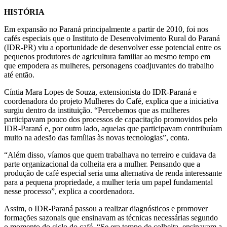
HISTÓRIA
Em expansão no Paraná principalmente a partir de 2010, foi nos
cafés especiais que o Instituto de Desenvolvimento Rural do Paraná
(IDR-PR) viu a oportunidade de desenvolver esse potencial entre os
pequenos produtores de agricultura familiar ao mesmo tempo em
que empodera as mulheres, personagens coadjuvantes do trabalho
até então.
Cíntia Mara Lopes de Souza, extensionista do IDR-Paraná e
coordenadora do projeto Mulheres do Café, explica que a iniciativa
surgiu dentro da instituição. “Percebemos que as mulheres
participavam pouco dos processos de capacitação promovidos pelo
IDR-Paraná e, por outro lado, aquelas que participavam contribuíam
muito na adesão das famílias às novas tecnologias”, conta.
“Além disso, víamos que quem trabalhava no terreiro e cuidava da
parte organizacional da colheita era a mulher. Pensando que a
produção de café especial seria uma alternativa de renda interessante
para a pequena propriedade, a mulher teria um papel fundamental
nesse processo”, explica a coordenadora.
Assim, o IDR-Paraná passou a realizar diagnósticos e promover
formações sazonais que ensinavam as técnicas necessárias segundo
o momento do ciclo do café. “Se era tempo de colheita, ensinavam a