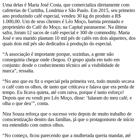
Uma delas é Maria José Costa, que comercializa diretamente com
cafeterias de Curitiba, Londrina e São Paulo. Em 2015, seu primeiro
ano produzindo café especial, vendeu 30 kg do produto a R$
1.000,00. Um de seus clientes é Léo Moço, barista premiado e
proprietário do Café do Moço, na Capital paranaense. Na última
safra, foram 12 sacos de café especial e 300 de commodity. Maria
José e seu marido plantam 10 mil pés de cafés em dois alqueires, dos
quais dois mil pés são dedicados à produção do especial.
“A associação é importante porque, sozinhas, a gente não
conseguiria chegar onde chegou. O grupo ajuda em tudo em
conjunto: desde o conhecimento técnico até a visibilidade de
marca”, ressalta.
“No ano que eu fiz o especial pela primeira vez, todo mundo secava
o café com os olhos, de tanto que criticava e falava que era perda de
tempo. Eu ficava quieta, até com raiva, porque é tanto esforço!
Depois que eu vendi pro Léo Moço, disse: ‘falaram do meu café, e
olha o que deu’”, conta.
Nira Souza reforça que o sucesso veio depois de muito trabalho de
conscientização dentro das famílias, já que o protagonismo de início
era entendido com outros olhos.
“No começo, ficou parecendo que a mulherada queria mandar, até