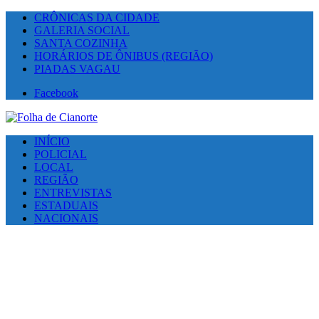
CRÔNICAS DA CIDADE
GALERIA SOCIAL
SANTA COZINHA
HORÁRIOS DE ÔNIBUS (REGIÃO)
PIADAS VAGAU
Facebook
INÍCIO
POLICIAL
LOCAL
REGIÃO
ENTREVISTAS
ESTADUAIS
NACIONAIS