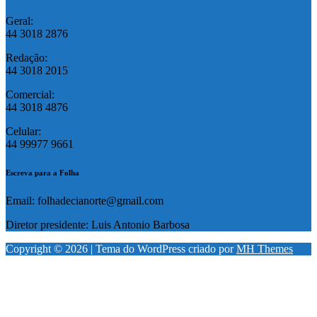
Geral:
44 3018 2876
Redação:
44 3018 2015
Comercial:
44 3018 4876
Celular:
44 99977 9661
Escreva para a Folha
Email: folhadecianorte@gmail.com
Diretor presidente: Luis Antonio Barbosa
Copyright © 2026 | Tema do WordPress criado por
MH Themes