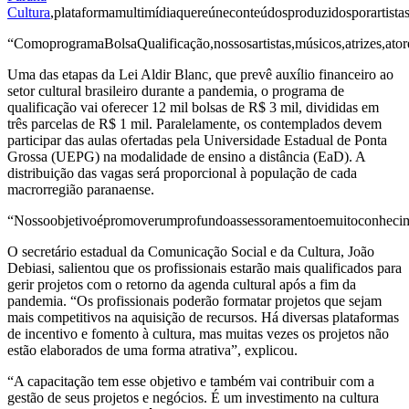
Cultura
,plataformamultimídiaquereúneconteúdosproduzidosporartista
“ComoprogramaBolsaQualificação,nossosartistas,músicos,atrizes,ator
Uma das etapas da Lei Aldir Blanc, que prevê auxílio financeiro ao
setor cultural brasileiro durante a pandemia, o programa de
qualificação vai oferecer 12 mil bolsas de R$ 3 mil, divididas em
três parcelas de R$ 1 mil. Paralelamente, os contemplados devem
participar das aulas ofertadas pela Universidade Estadual de Ponta
Grossa (UEPG) na modalidade de ensino a distância (EaD). A
distribuição das vagas será proporcional à população de cada
macrorregião paranaense.
“Nossoobjetivoépromoverumprofundoassessoramentoemuitoconheciment
O secretário estadual da Comunicação Social e da Cultura, João
Debiasi, salientou que os profissionais estarão mais qualificados para
gerir projetos com o retorno da agenda cultural após a fim da
pandemia. “Os profissionais poderão formatar projetos que sejam
mais competitivos na aquisição de recursos. Há diversas plataformas
de incentivo e fomento à cultura, mas muitas vezes os projetos não
estão elaborados de uma forma atrativa”, explicou.
“A capacitação tem esse objetivo e também vai contribuir com a
gestão de seus projetos e negócios. É um investimento na cultura