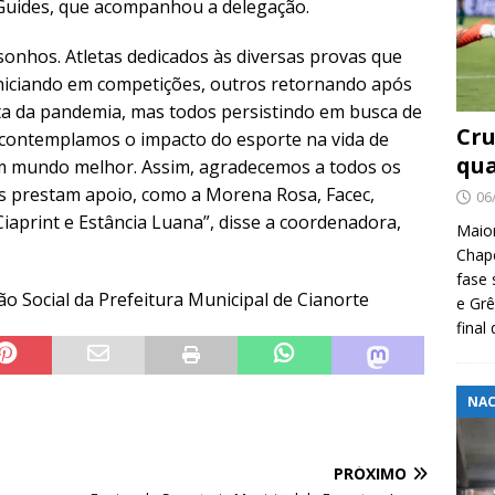
 Guides, que acompanhou a delegação.
sonhos. Atletas dedicados às diversas provas que
niciando em competições, outros retornando após
a da pandemia, mas todos persistindo em busca de
Cru
: contemplamos o impacto do esporte na vida de
qua
um mundo melhor. Assim, agradecemos a todos os
s prestam apoio, como a Morena Rosa, Facec,
06
Ciaprint e Estância Luana”, disse a coordenadora,
Maio
Chape
fase 
o Social da Prefeitura Municipal de Cianorte
e Grê
final
NAC
PRÓXIMO