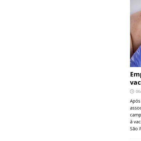
Emp
vac
06
Após
asso
camp
à vac
São 