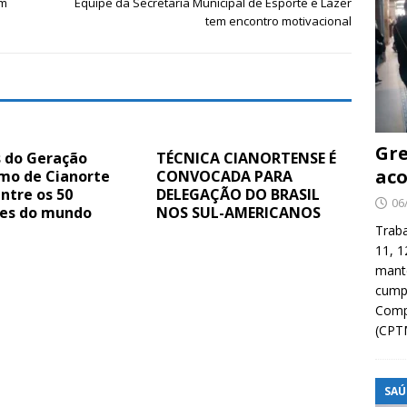
am
Equipe da Secretaria Municipal de Esporte e Lazer
tem encontro motivacional
Gre
s do Geração
TÉCNICA CIANORTENSE É
aco
smo de Cianorte
CONVOCADA PARA
ntre os 50
DELEGAÇÃO DO BRASIL
06
es do mundo
NOS SUL-AMERICANOS
Traba
11, 1
manté
cump
Compa
(CPT
SAÚ