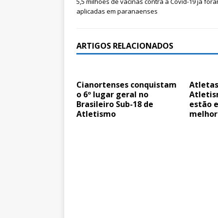
5,5 milhões de vacinas contra a Covid-19 já for
aplicadas em paranaenses
ARTIGOS RELACIONADOS
Cianortenses conquistam
Atleta
o 6º lugar geral no
Atleti
Brasileiro Sub-18 de
estão e
Atletismo
melhor