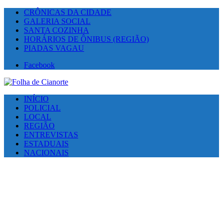
CRÔNICAS DA CIDADE
GALERIA SOCIAL
SANTA COZINHA
HORÁRIOS DE ÔNIBUS (REGIÃO)
PIADAS VAGAU
Facebook
INÍCIO
POLICIAL
LOCAL
REGIÃO
ENTREVISTAS
ESTADUAIS
NACIONAIS