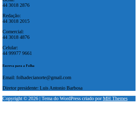
44 3018 2876
Redação:
44 3018 2015
Comercial:
44 3018 4876
Celular:
44 99977 9661
Escreva para a Folha
Email: folhadecianorte@gmail.com
Diretor presidente: Luis Antonio Barbosa
Copyright © 2026 | Tema do WordPress criado por
MH Themes