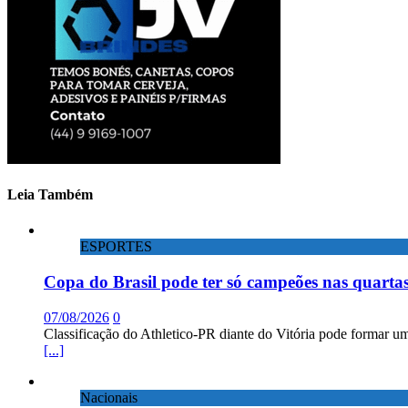
Leia Também
ESPORTES
Copa do Brasil pode ter só campeões nas quartas
07/08/2026
0
Classificação do Athletico-PR diante do Vitória pode formar um
[...]
Nacionais