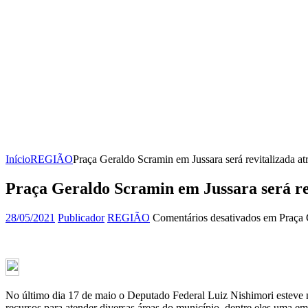
Início
REGIÃO
Praça Geraldo Scramin em Jussara será revitalizada 
Praça Geraldo Scramin em Jussara será re
28/05/2021
Publicador
REGIÃO
Comentários desativados
em Praça G
No último dia 17 de maio o Deputado Federal Luiz Nishimori esteve n
recursos para atender diversas áreas do município, dentre eles uma e