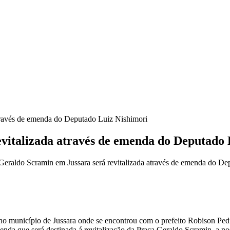
através de emenda do Deputado Luiz Nishimori
vitalizada através de emenda do Deputado 
eraldo Scramin em Jussara será revitalizada através de emenda do De
o município de Jussara onde se encontrou com o prefeito Robison Pedr
menda que será destinada á revitalização da Praça Geraldo Scramin, a n