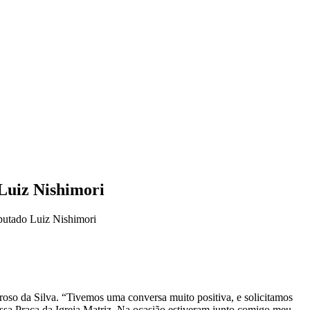
Luiz Nishimori
putado Luiz Nishimori
oso da Silva. “Tivemos uma conversa muito positiva, e solicitamos
ossa Praça da Igreja Matriz. Na ocasião estiveram junto comigo meu