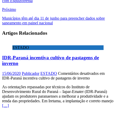
com Esquizofrenia
Próximo
Municípios têm até dia 11 de junho para preencher dados sobre
saneamento em painel nacional
Artigos Relacionados
ESTADO
IDR-Paraná incentiva cultivo de pastagens de
inverno
15/06/2020
Publicador
ESTADO
Comentários desativados
em
IDR-Paraná incentiva cultivo de pastagens de inverno
As orientações repassadas por técnicos do Instituto de
Desenvolvimento Rural do Paraná – Iapar-Emater (IDR-Paraná)
ajudam os produtores paranaenses a melhorar a produtividade e a
renda das propriedades. Em Iretama, a implantação e correto manejo
[…]