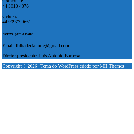
Comercial:
44 3018 4876
Celular:
44 99977 9661
Escreva para a Folha
Email: folhadecianorte@gmail.com
Diretor presidente: Luis Antonio Barbosa
Copyright © 2026 | Tema do WordPress criado por
MH Themes