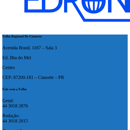
Folha Regional De Cianorte
Avenida Brasil, 1167 – Sala 3
Ed. Ilha do Mel
Centro
CEP: 87200-181 – Cianorte – PR
Fale com a Folha
Geral:
44 3018 2876
Redação:
44 3018 2015