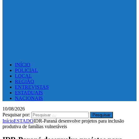
INÍCIO
POLICIAL
LOCAL
REGIÃO
ENTREVISTAS
ESTADUAIS
NACIONAIS
10/08/2026
Pesquisar por:
Início
ESTADO
IDR-Paraná desenvolve projetos para inclusão
produtiva de famílias vulneráveis