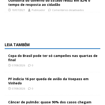
Ouvidoria do Governo do Estado reduz em 82% o
tempo de resposta ao cidadão
10/07/2021
Publicador
Comentários desativados
LEIA TAMBÉM
Copa do Brasil pode ter só campeões nas quartas de
final
07/08/2026
0
PF indicia 16 por queda de avião da Voepass em
Vinhedo
07/08/2026
0
Câncer de pulmão: quase 90% dos casos chegam