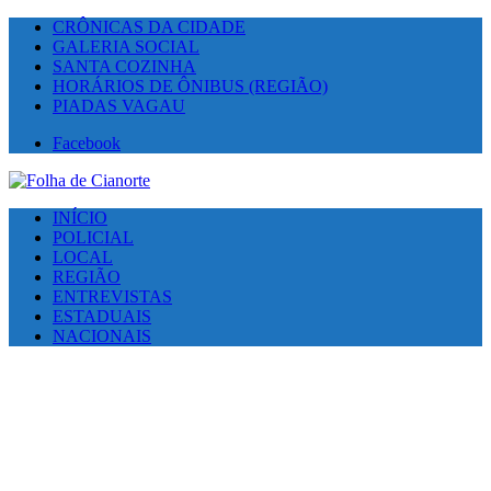
CRÔNICAS DA CIDADE
GALERIA SOCIAL
SANTA COZINHA
HORÁRIOS DE ÔNIBUS (REGIÃO)
PIADAS VAGAU
Facebook
INÍCIO
POLICIAL
LOCAL
REGIÃO
ENTREVISTAS
ESTADUAIS
NACIONAIS