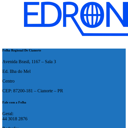
Folha Regional De Cianorte
Avenida Brasil, 1167 – Sala 3
Ed. Ilha do Mel
Centro
CEP: 87200-181 – Cianorte – PR
Fale com a Folha
Geral:
44 3018 2876