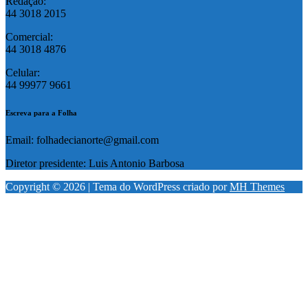
Redação:
44 3018 2015
Comercial:
44 3018 4876
Celular:
44 99977 9661
Escreva para a Folha
Email: folhadecianorte@gmail.com
Diretor presidente: Luis Antonio Barbosa
Copyright © 2026 | Tema do WordPress criado por
MH Themes