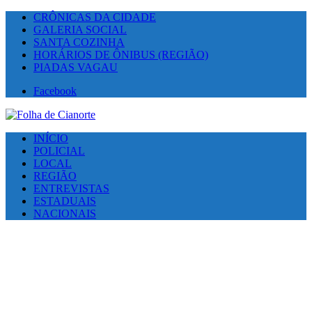
CRÔNICAS DA CIDADE
GALERIA SOCIAL
SANTA COZINHA
HORÁRIOS DE ÔNIBUS (REGIÃO)
PIADAS VAGAU
Facebook
INÍCIO
POLICIAL
LOCAL
REGIÃO
ENTREVISTAS
ESTADUAIS
NACIONAIS