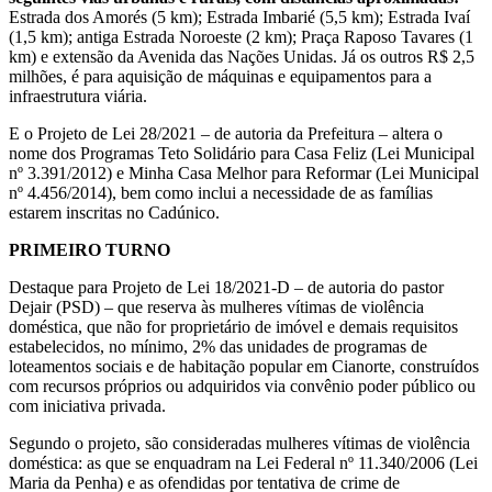
Estrada dos Amorés (5 km); Estrada Imbarié (5,5 km); Estrada Ivaí
(1,5 km); antiga Estrada Noroeste (2 km); Praça Raposo Tavares (1
km) e extensão da Avenida das Nações Unidas. Já os outros R$ 2,5
milhões, é para aquisição de máquinas e equipamentos para a
infraestrutura viária.
E o Projeto de Lei 28/2021 – de autoria da Prefeitura – altera o
nome dos Programas Teto Solidário para Casa Feliz (Lei Municipal
nº 3.391/2012) e Minha Casa Melhor para Reformar (Lei Municipal
nº 4.456/2014), bem como inclui a necessidade de as famílias
estarem inscritas no Cadúnico.
PRIMEIRO TURNO
Destaque para Projeto de Lei 18/2021-D – de autoria do pastor
Dejair (PSD) – que reserva às mulheres vítimas de violência
doméstica, que não for proprietário de imóvel e demais requisitos
estabelecidos, no mínimo, 2% das unidades de programas de
loteamentos sociais e de habitação popular em Cianorte, construídos
com recursos próprios ou adquiridos via convênio poder público ou
com iniciativa privada.
Segundo o projeto, são consideradas mulheres vítimas de violência
doméstica: as que se enquadram na Lei Federal nº 11.340/2006 (Lei
Maria da Penha) e as ofendidas por tentativa de crime de