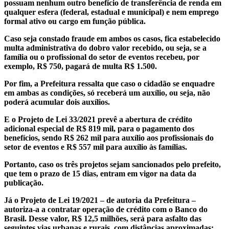
possuam nenhum outro benefício de transferência de renda em
qualquer esfera (federal, estadual e municipal) e nem emprego
formal ativo ou cargo em função pública.
Caso seja constado fraude em ambos os casos, fica estabelecido
multa administrativa do dobro valor recebido, ou seja, se a
família ou o profissional do setor de eventos recebeu, por
exemplo, R$ 750, pagará de multa R$ 1.500.
Por fim, a Prefeitura ressalta que caso o cidadão se enquadre
em ambas as condições, só receberá um auxílio, ou seja, não
poderá acumular dois auxílios.
E o Projeto de Lei 33/2021 prevê a abertura de crédito
adicional especial de R$ 819 mil, para o pagamento dos
benefícios, sendo R$ 262 mil para auxílio aos profissionais do
setor de eventos e R$ 557 mil para auxílio às famílias.
Portanto, caso os três projetos sejam sancionados pelo prefeito,
que tem o prazo de 15 dias, entram em vigor na data da
publicação.
Já o Projeto de Lei 19/2021 – de autoria da Prefeitura –
autoriza-a a contratar operação de crédito com o Banco do
Brasil. Desse valor, R$ 12,5 milhões, será para asfalto das
seguintes vias urbanas e rurais, com distâncias aproximadas: