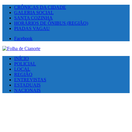
CRÔNICAS DA CIDADE
GALERIA SOCIAL
SANTA COZINHA
HORÁRIOS DE ÔNIBUS (REGIÃO)
PIADAS VAGAU
Facebook
INÍCIO
POLICIAL
LOCAL
REGIÃO
ENTREVISTAS
ESTADUAIS
NACIONAIS