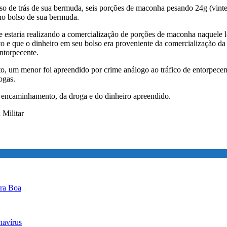
so de trás de sua bermuda, seis porções de maconha pesando 24g (vinte
no bolso de sua bermuda.
ão
e estaria realizando a comercialização de porções de maconha naquele l
mento”
e que o dinheiro em seu bolso era proveniente da comercialização da d
ntorpecente.
to, um menor foi apreendido por crime análogo ao tráfico de entorpec
ogas.
to encaminhamento, da droga e do dinheiro apreendido.
 Militar
rra Boa
navírus