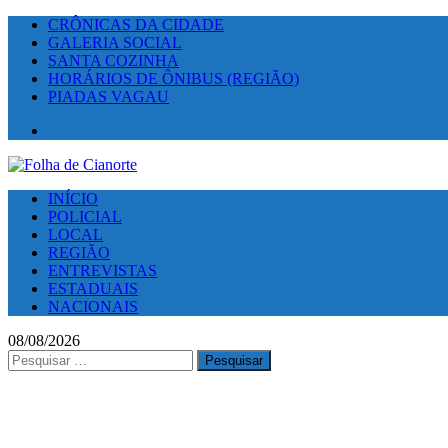
CRÔNICAS DA CIDADE
GALERIA SOCIAL
SANTA COZINHA
HORÁRIOS DE ÔNIBUS (REGIÃO)
PIADAS VAGAU
Facebook
INÍCIO
POLICIAL
LOCAL
REGIÃO
ENTREVISTAS
ESTADUAIS
NACIONAIS
08/08/2026
Pesquisar
por: