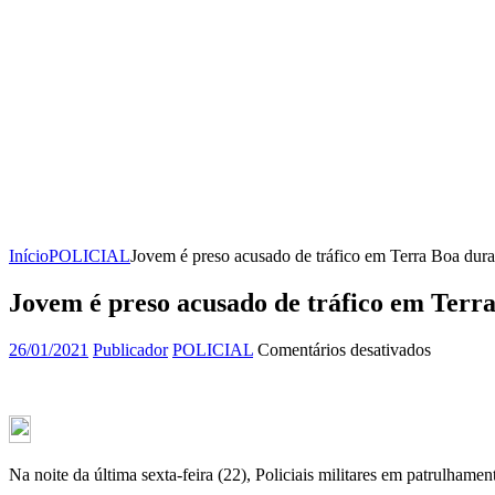
Início
POLICIAL
Jovem é preso acusado de tráfico em Terra Boa du
Jovem é preso acusado de tráfico em Ter
em
26/01/2021
Publicador
POLICIAL
Comentários desativados
Jovem
é
preso
acusado
de
tráfico
Na noite da última sexta-feira (22), Policiais militares em patrulh
em