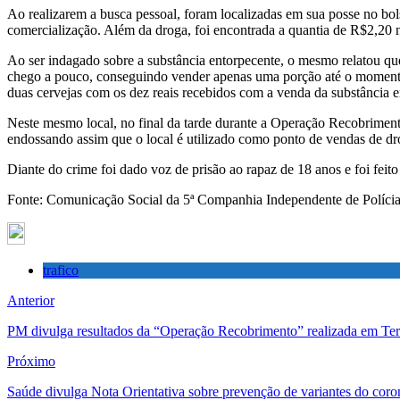
Terra
Ao realizarem a busca pessoal, foram localizadas em sua posse no bol
Boa
comercialização. Além da droga, foi encontrada a quantia de R$2,20 
durante
“Operaç
Ao ser indagado sobre a substância entorpecente, o mesmo relatou qu
Recobri
chego a pouco, conseguindo vender apenas uma porção até o momento 
duas cervejas com os dez reais recebidos com a venda da substância e
Neste mesmo local, no final da tarde durante a Operação Recobrimen
endossando assim que o local é utilizado como ponto de vendas de dr
Diante do crime foi dado voz de prisão ao rapaz de 18 anos e foi fei
Fonte: Comunicação Social da 5ª Companhia Independente de Polícia
trafico
Anterior
PM divulga resultados da “Operação Recobrimento” realizada em Te
Próximo
Saúde divulga Nota Orientativa sobre prevenção de variantes do coro