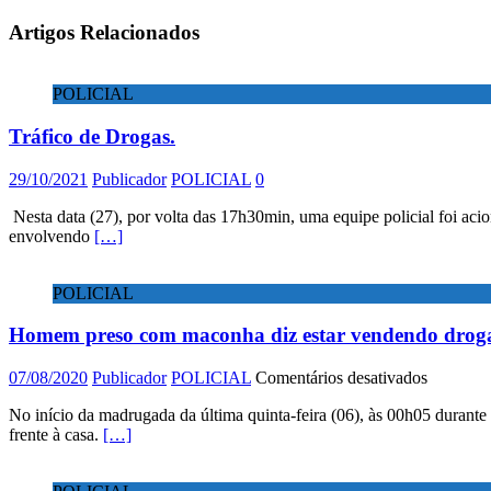
Artigos Relacionados
POLICIAL
Tráfico de Drogas.
29/10/2021
Publicador
POLICIAL
0
Nesta data (27), por volta das 17h30min, uma equipe policial foi acio
envolvendo
[…]
POLICIAL
Homem preso com maconha diz estar vendendo droga 
em
07/08/2020
Publicador
POLICIAL
Comentários desativados
Homem
No início da madrugada da última quinta-feira (06), às 00h05 durante
preso
frente à casa.
[…]
com
maconha
diz