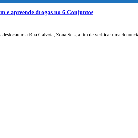
o
em e apreende drogas no 6 Conjuntos
res deslocaram a Rua Gaivota, Zona Seis, a fim de verificar uma denúnci
s