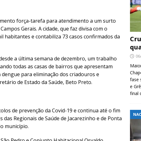
omento força-tarefa para atendimento a um surto
Campos Gerais. A cidade, que faz divisa com o
il habitantes e contabiliza 73 casos confirmados da
Cru
qua
06
, desde a última semana de dezembro, um trabalho
Maio
tando todas as casas de bairros que apresentam
Chape
a dengue para eliminação dos criadouros e
fase 
retário de Estado da Saúde, Beto Preto.
e Grê
final
los de prevenção da Covid-19 e continua até o fim
NAC
s das Regionais de Saúde de Jacarezinho e de Ponta
do município.
a São Pedro e Conjunto Habitacional Osvaldo