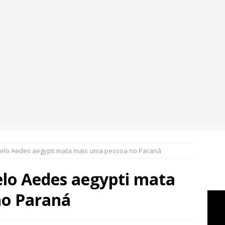
elo Aedes aegypti mata mais uma pessoa no Paraná
lo Aedes aegypti mata
no Paraná