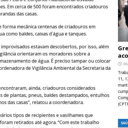
pes. Em cerca de 500 foram encontrados criadouros
arandas das casas.
e forma mecânica centenas de criadouros em
a como baldes, caixas d´água e tanques.
 improvisados estavam descobertos, por isso, além
Gre
igilância orientaram os moradores sobre a
aco
rmazenamento de água. É preciso tampar ou colocar
06
oordenadora de Vigilância Ambiental da Secretaria da
Traba
11, 1
manté
encontraram, ainda, criadouros considerados
cump
os de plantas, pneus, baldes destampados, entulhos
Compa
os das casas”, relatou a coordenadora.
(CPT
ários tipos de recipientes e vasilhames que
foram retirados até agora. “Com este trabalho
SAÚ