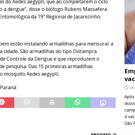
as do Aedes aegypti, que ao completarem o ciclo
do a dengue”, disse o biólogo Rubens Massafera
Entomológica da 19ª Regional de Jacarezinho.
mbém estão instalando armadilhas para mensurar a
a cidade. São armadilhas do tipo Ovitampra
 de Controle da Dengue e que reproduzem o
de pesquisa. Das 15 primeiras armadilhas
Emp
do mosquito Aedes aegypti.
vac
o Paraná
06
Após
asso
camp
à vac
São 
PRÓXIMO