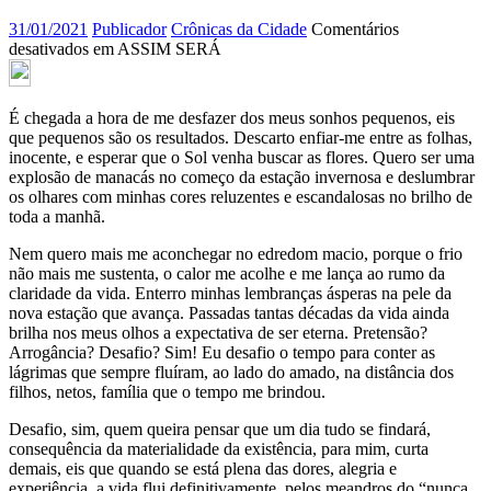
31/01/2021
Publicador
Crônicas da Cidade
Comentários
desativados
em ASSIM SERÁ
É chegada a hora de me desfazer dos meus sonhos pequenos, eis
que pequenos são os resultados. Descarto enfiar-me entre as folhas,
inocente, e esperar que o Sol venha buscar as flores. Quero ser uma
explosão de manacás no começo da estação invernosa e deslumbrar
os olhares com minhas cores reluzentes e escandalosas no brilho de
toda a manhã.
Nem quero mais me aconchegar no edredom macio, porque o frio
não mais me sustenta, o calor me acolhe e me lança ao rumo da
claridade da vida. Enterro minhas lembranças ásperas na pele da
nova estação que avança. Passadas tantas décadas da vida ainda
brilha nos meus olhos a expectativa de ser eterna. Pretensão?
Arrogância? Desafio? Sim! Eu desafio o tempo para conter as
lágrimas que sempre fluíram, ao lado do amado, na distância dos
filhos, netos, família que o tempo me brindou.
Desafio, sim, quem queira pensar que um dia tudo se findará,
consequência da materialidade da existência, para mim, curta
demais, eis que quando se está plena das dores, alegria e
experiência, a vida flui definitivamente, pelos meandros do “nunca