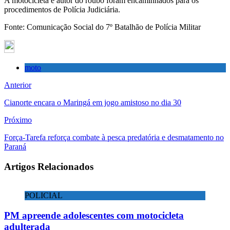
A motocicleta e autor do roubo foram encaminhados para os
procedimentos de Polícia Judiciária.
Fonte: Comunicação Social do 7º Batalhão de Polícia Militar
moto
Anterior
Cianorte encara o Maringá em jogo amistoso no dia 30
Próximo
Força-Tarefa reforça combate à pesca predatória e desmatamento no
Paraná
Artigos Relacionados
POLICIAL
PM apreende adolescentes com motocicleta
adulterada