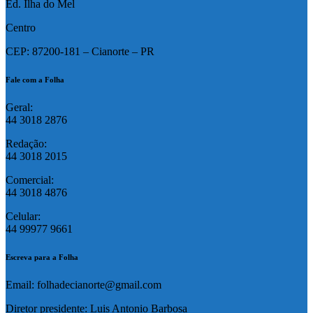
Ed. Ilha do Mel
Centro
CEP: 87200-181 – Cianorte – PR
Fale com a Folha
Geral:
44 3018 2876
Redação:
44 3018 2015
Comercial:
44 3018 4876
Celular:
44 99977 9661
Escreva para a Folha
Email: folhadecianorte@gmail.com
Diretor presidente: Luis Antonio Barbosa