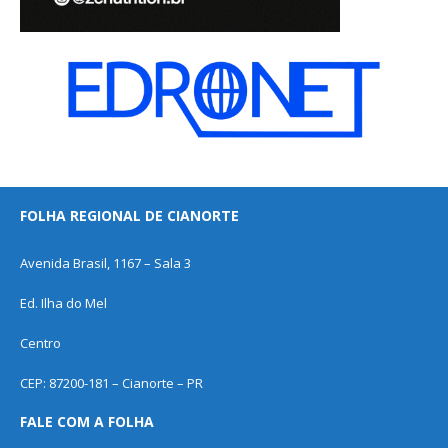
FOLHA REGIONAL DE CIANORTE
Avenida Brasil, 1167 – Sala 3
Ed. Ilha do Mel
Centro
CEP: 87200-181 – Cianorte – PR
FALE COM A FOLHA