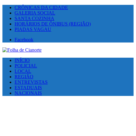
CRÔNICAS DA CIDADE
GALERIA SOCIAL
SANTA COZINHA
HORÁRIOS DE ÔNIBUS (REGIÃO)
PIADAS VAGAU
Facebook
INÍCIO
POLICIAL
LOCAL
REGIÃO
ENTREVISTAS
ESTADUAIS
NACIONAIS