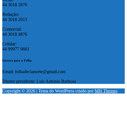
44 3018 2876
Redação:
44 3018 2015
Comercial:
44 3018 4876
Celular:
44 99977 9661
Escreva para a Folha
Email: folhadecianorte@gmail.com
Diretor presidente: Luis Antonio Barbosa
Copyright © 2026 | Tema do WordPress criado por
MH Themes