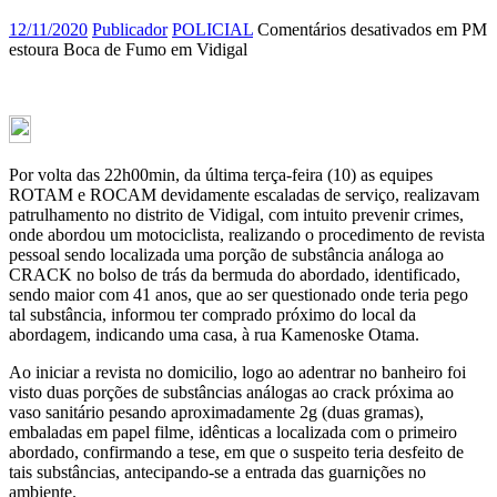
12/11/2020
Publicador
POLICIAL
Comentários desativados
em PM
estoura Boca de Fumo em Vidigal
Por volta das 22h00min, da última terça-feira (10) as equipes
ROTAM e ROCAM devidamente escaladas de serviço, realizavam
patrulhamento no distrito de Vidigal, com intuito prevenir crimes,
onde abordou um motociclista, realizando o procedimento de revista
pessoal sendo localizada uma porção de substância análoga ao
CRACK no bolso de trás da bermuda do abordado, identificado,
sendo maior com 41 anos, que ao ser questionado onde teria pego
tal substância, informou ter comprado próximo do local da
abordagem, indicando uma casa, à rua Kamenoske Otama.
Ao iniciar a revista no domicilio, logo ao adentrar no banheiro foi
visto duas porções de substâncias análogas ao crack próxima ao
vaso sanitário pesando aproximadamente 2g (duas gramas),
embaladas em papel filme, idênticas a localizada com o primeiro
abordado, confirmando a tese, em que o suspeito teria desfeito de
tais substâncias, antecipando-se a entrada das guarnições no
ambiente.