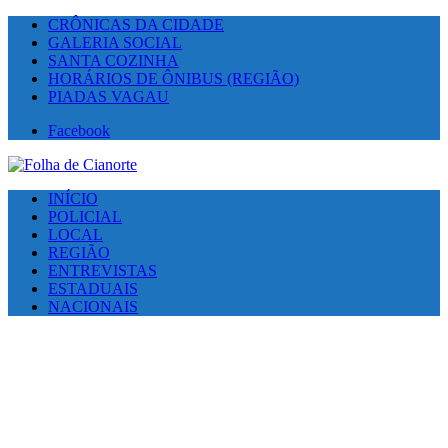
CRÔNICAS DA CIDADE
GALERIA SOCIAL
SANTA COZINHA
HORÁRIOS DE ÔNIBUS (REGIÃO)
PIADAS VAGAU
Facebook
INÍCIO
POLICIAL
LOCAL
REGIÃO
ENTREVISTAS
ESTADUAIS
NACIONAIS