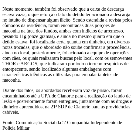
Neste momento, também foi observado que a caixa de descarga
estava vazia, o que reforça o fato do detido ter acionado a descarga
no intuito de dispensar algum ilícito. Sendo estendida a revista pelos
cômodos da residência, foram encontradas duas porções de
maconha na área dos fundos, ambas com indícios de arremesso,
pesando 11g (onze gramas), e ainda no mesmo quarto em que o
detido estava, foi localizada certa quantia em dinheiro, em diversas
notas trocadas, que o abordado não soube confirmar a procedência,
ainda no local, posteriormente, foi acionado a equipe de operações
com cães, os quais realizaram buscas pelo local, com os semoventes
THOR e ARGOS, que indicaram por todo o terreno resquícios de
entorpecente, sendo localizado algumas embalagens com
características idênticas as utilizadas para embalar tabletes de
maconha.
Diante dos fatos, os abordados receberam voz de prisão, foram
encaminhados até a UPA de Cianorte para a realização do laudo de
lesão e posteriormente foram entregues, juntamente com as drogas e
dinheiro apreendidos, na 21ª SDP de Cianorte para as providências
cabíveis.
Fonte: Comunicação Social da 5ª Companhia Independente de
Polícia Militar