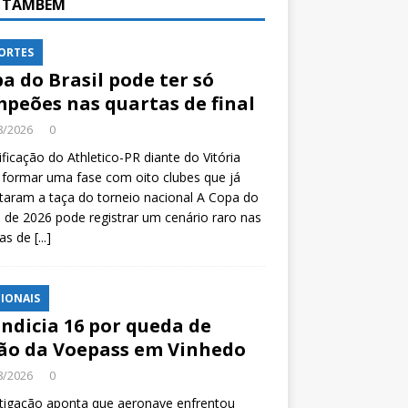
A TAMBÉM
ORTES
a do Brasil pode ter só
peões nas quartas de final
8/2026
0
ificação do Athletico-PR diante do Vitória
formar uma fase com oito clubes que já
taram a taça do torneio nacional A Copa do
l de 2026 pode registrar um cenário raro nas
tas de
[...]
IONAIS
indicia 16 por queda de
ão da Voepass em Vinhedo
8/2026
0
tigação aponta que aeronave enfrentou