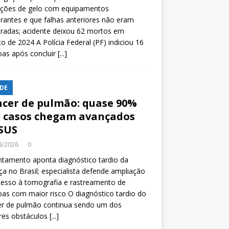
ições de gelo com equipamentos
rantes e que falhas anteriores não eram
tradas; acidente deixou 62 mortos em
o de 2024 A Polícia Federal (PF) indiciou 16
oas após concluir
[...]
DE
cer de pulmão: quase 90%
 casos chegam avançados
SUS
8/2026
0
tamento aponta diagnóstico tardio da
a no Brasil; especialista defende ampliação
esso à tomografia e rastreamento de
as com maior risco O diagnóstico tardio do
er de pulmão continua sendo um dos
res obstáculos
[...]