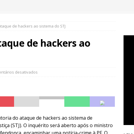
 ataque de hackers ao sistema do STJ
ataque de hackers ao
ntários desativados
 autoria do ataque de hackers ao sistema de
tiça (STJ). O inquérito será aberto após o ministro
 Mendonça, encaminhar uma notícia-crime à PF. O