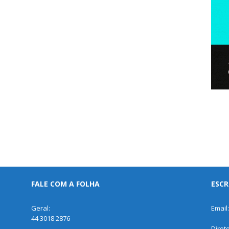
FALE COM A FOLHA
ESCR
Geral:
Email
44 3018 2876
Diret