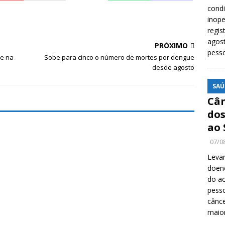
cond
inope
regis
agost
PRÓXIMO
pess
te na
Sobe para cinco o número de mortes por dengue
desde agosto
SAÚ
Cân
dos
ao 
07/0
Levan
doenç
do ac
pesso
cânc
maio