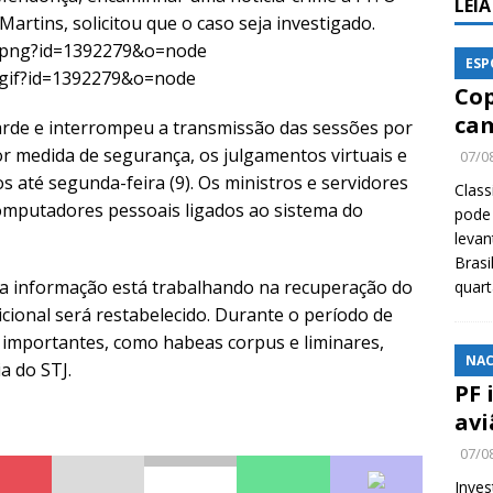
LEI
artins, solicitou que o caso seja investigado.
ESP
Cop
cam
tarde e interrompeu a transmissão das sessões por
or medida de segurança, os julgamentos virtuais e
07/0
 até segunda-feira (9). Os ministros e servidores
Class
omputadores pessoais ligados ao sistema do
pode 
levan
Brasi
da informação está trabalhando na recuperação do
quar
cional será restabelecido. Durante o período de
 importantes, como habeas corpus e liminares,
NAC
a do STJ.
PF 
avi
07/0
Inves