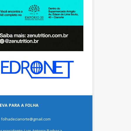
EVA PARA A FOLHA
: folhadecianorte@gmail.com
or presidente: Luis Antonio Barbosa