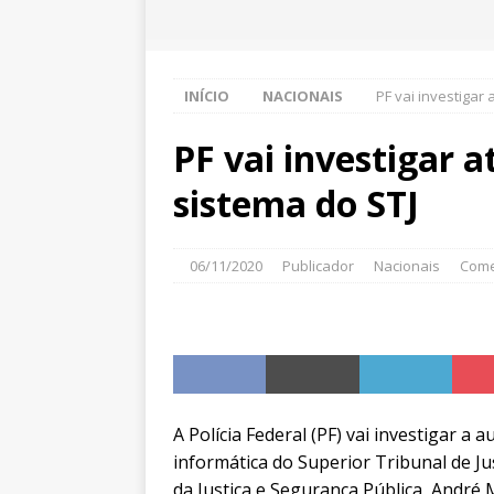
INÍCIO
NACIONAIS
PF vai investigar
PF vai investigar 
sistema do STJ
06/11/2020
Publicador
Nacionais
Come
A Polícia Federal (PF) vai investigar a
informática do Superior Tribunal de Jus
da Justiça e Segurança Pública, André