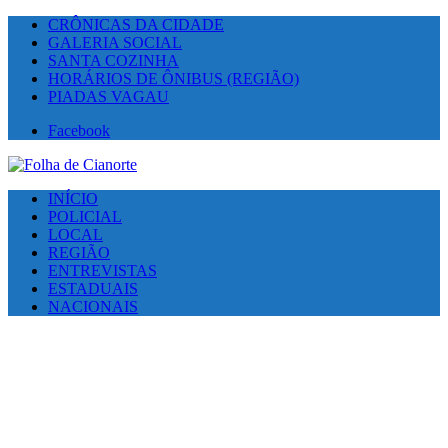
CRÔNICAS DA CIDADE
GALERIA SOCIAL
SANTA COZINHA
HORÁRIOS DE ÔNIBUS (REGIÃO)
PIADAS VAGAU
Facebook
INÍCIO
POLICIAL
LOCAL
REGIÃO
ENTREVISTAS
ESTADUAIS
NACIONAIS