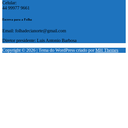
Celular:
44 99977 9661
Escreva para a Folha
Email: folhadecianorte@gmail.com
Diretor presidente: Luis Antonio Barbosa
Copyright © 2026 | Tema do WordPress criado por
MH Themes