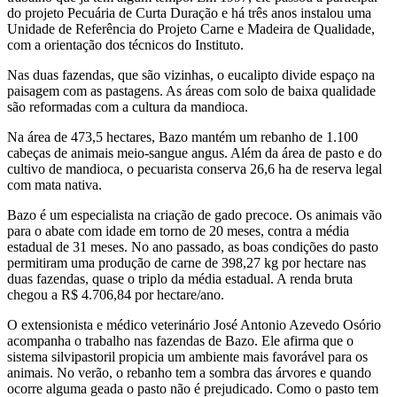
do projeto Pecuária de Curta Duração e há três anos instalou uma
Unidade de Referência do Projeto Carne e Madeira de Qualidade,
com a orientação dos técnicos do Instituto.
Nas duas fazendas, que são vizinhas, o eucalipto divide espaço na
paisagem com as pastagens. As áreas com solo de baixa qualidade
são reformadas com a cultura da mandioca.
Na área de 473,5 hectares, Bazo mantém um rebanho de 1.100
cabeças de animais meio-sangue angus. Além da área de pasto e do
cultivo de mandioca, o pecuarista conserva 26,6 ha de reserva legal
com mata nativa.
Bazo é um especialista na criação de gado precoce. Os animais vão
para o abate com idade em torno de 20 meses, contra a média
estadual de 31 meses. No ano passado, as boas condições do pasto
permitiram uma produção de carne de 398,27 kg por hectare nas
duas fazendas, quase o triplo da média estadual. A renda bruta
chegou a R$ 4.706,84 por hectare/ano.
O extensionista e médico veterinário José Antonio Azevedo Osório
acompanha o trabalho nas fazendas de Bazo. Ele afirma que o
sistema silvipastoril propicia um ambiente mais favorável para os
animais. No verão, o rebanho tem a sombra das árvores e quando
ocorre alguma geada o pasto não é prejudicado. Como o pasto tem