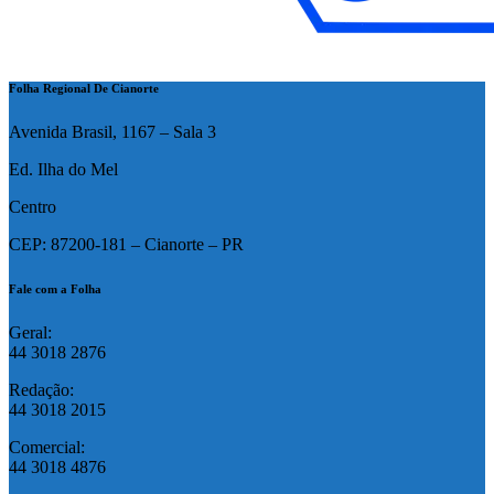
Folha Regional De Cianorte
Avenida Brasil, 1167 – Sala 3
Ed. Ilha do Mel
Centro
CEP: 87200-181 – Cianorte – PR
Fale com a Folha
Geral:
44 3018 2876
Redação:
44 3018 2015
Comercial:
44 3018 4876