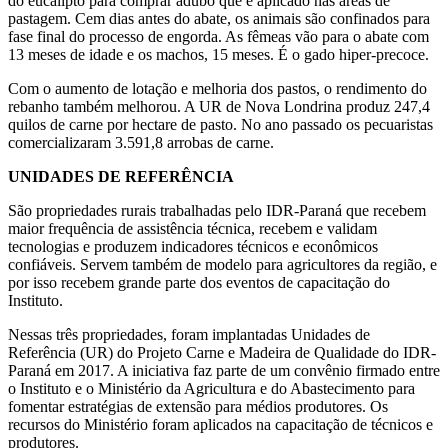
do eucalipto para comprar adubo que é aplicado nas áreas de
pastagem. Cem dias antes do abate, os animais são confinados para
fase final do processo de engorda. As fêmeas vão para o abate com
13 meses de idade e os machos, 15 meses. É o gado hiper-precoce.
Com o aumento de lotação e melhoria dos pastos, o rendimento do
rebanho também melhorou. A UR de Nova Londrina produz 247,4
quilos de carne por hectare de pasto. No ano passado os pecuaristas
comercializaram 3.591,8 arrobas de carne.
UNIDADES DE REFERÊNCIA
São propriedades rurais trabalhadas pelo IDR-Paraná que recebem
maior frequência de assistência técnica, recebem e validam
tecnologias e produzem indicadores técnicos e econômicos
confiáveis. Servem também de modelo para agricultores da região, e
por isso recebem grande parte dos eventos de capacitação do
Instituto.
Nessas três propriedades, foram implantadas Unidades de
Referência (UR) do Projeto Carne e Madeira de Qualidade do IDR-
Paraná em 2017. A iniciativa faz parte de um convênio firmado entre
o Instituto e o Ministério da Agricultura e do Abastecimento para
fomentar estratégias de extensão para médios produtores. Os
recursos do Ministério foram aplicados na capacitação de técnicos e
produtores.