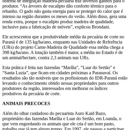
sistema de integração madeira-pecuária traz diversos ganhos para o
produtor. “As árvores de eucalipto dão conforto térmico para o
rebanho. O gado não gasta energia para se proteger do calor que é
intenso na região durantes os meses do verão. Além disso, gera uma
renda extra, porque o eucalipto produz madeira de qualidade,
inclusive para a fabricação de móveis”, explicou Brondani.
Ele acrescentou que a produtividade média da pecuária de corte no
Paraná é de 135 kg/ha/ano, enquanto nas Unidades de Referência
(URs) do projeto Carne-Madeira de Qualidade essa média chega a
398 kg/ha/ano. A lotação também é maior, a média no Estado é de
um animal/hectare, contra 2,3 animais nas URs.
Esta prática é feita nas fazendas “Marília”, “Luar do Sertão” e
“Santa Luzia”, que ficam em cidades próximas a Paranavaí. Os
resultados são tão notáveis que os profissionais do IDR-Paraná estão
levando o conhecimento obtido nessas propriedades para outros
produtores da região, interessados em melhorar os índices
produtivos da pecuária de corte.
ANIMAIS PRECOCES
Além do olhar cuidadoso do pecuarista Auro Kaid Bazo,
proprietário das fazendas Marília e Luar do Sertão, em Loanda, o
que vem engordando os animais que ele cria é um bom pasto,
trabalho que já tem algum tempo. Em 1997, ele passou a participar