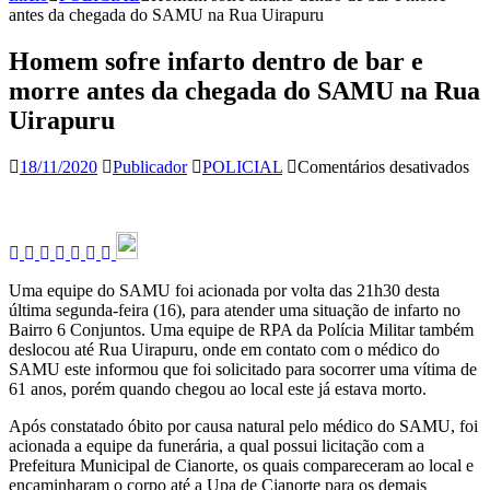
antes da chegada do SAMU na Rua Uirapuru
Homem sofre infarto dentro de bar e
morre antes da chegada do SAMU na Rua
Uirapuru
em
18/11/2020
Publicador
POLICIAL
Comentários desativados
H
sof
inf
den
de
bar
Uma equipe do SAMU foi acionada por volta das 21h30 desta
e
última segunda-feira (16), para atender uma situação de infarto no
mo
Bairro 6 Conjuntos. Uma equipe de RPA da Polícia Militar também
ant
deslocou até Rua Uirapuru, onde em contato com o médico do
da
SAMU este informou que foi solicitado para socorrer uma vítima de
ch
61 anos, porém quando chegou ao local este já estava morto.
do
S
Após constatado óbito por causa natural pelo médico do SAMU, foi
na
acionada a equipe da funerária, a qual possui licitação com a
Ru
Prefeitura Municipal de Cianorte, os quais compareceram ao local e
Ui
encaminharam o corpo até a Upa de Cianorte para os demais