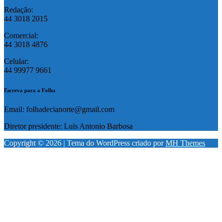
Redação:
44 3018 2015
Comercial:
44 3018 4876
Celular:
44 99977 9661
Escreva para a Folha
Email: folhadecianorte@gmail.com
Diretor presidente: Luis Antonio Barbosa
Copyright © 2026 | Tema do WordPress criado por
MH Themes