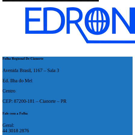
Folha Regional De Cianorte
Avenida Brasil, 1167 – Sala 3
Ed. Ilha do Mel
Centro
CEP: 87200-181 – Cianorte – PR
Fale com a Folha
Geral:
44 3018 2876