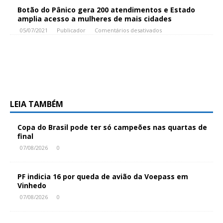
Botão do Pânico gera 200 atendimentos e Estado
amplia acesso a mulheres de mais cidades
05/07/2021
Publicador
Comentários desativados
LEIA TAMBÉM
Copa do Brasil pode ter só campeões nas quartas de
final
07/08/2026
0
PF indicia 16 por queda de avião da Voepass em
Vinhedo
07/08/2026
0