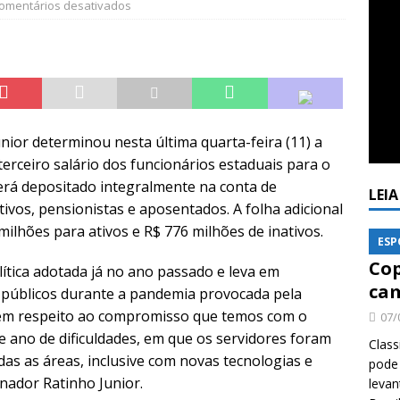
omentários desativados
ior determinou nesta última quarta-feira (11) a
rceiro salário dos funcionários estaduais para o
erá depositado integralmente na conta de
LEI
ivos, pensionistas e aposentados. A folha adicional
milhões para ativos e R$ 776 milhões de inativos.
ESP
Cop
tica adotada já no ano passado e leva em
cam
 públicos durante a pandemia provocada pela
em respeito ao compromisso que temos com o
07/
e ano de dificuldades, em que os servidores foram
Class
as as áreas, inclusive com novas tecnologias e
pode 
nador Ratinho Junior.
levan