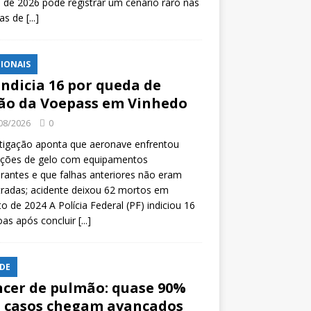
l de 2026 pode registrar um cenário raro nas
tas de
[...]
IONAIS
indicia 16 por queda de
ão da Voepass em Vinhedo
08/2026
0
tigação aponta que aeronave enfrentou
ições de gelo com equipamentos
rantes e que falhas anteriores não eram
tradas; acidente deixou 62 mortos em
o de 2024 A Polícia Federal (PF) indiciou 16
oas após concluir
[...]
DE
cer de pulmão: quase 90%
 casos chegam avançados