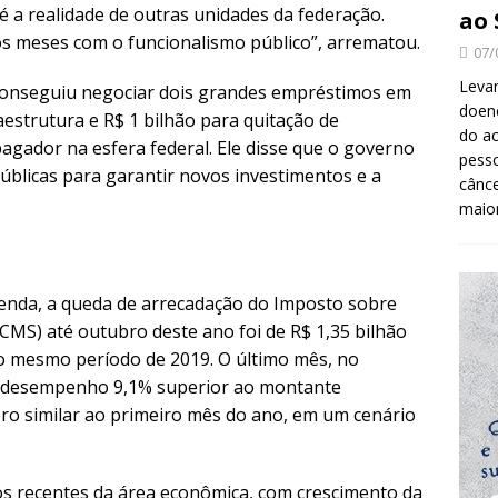
 a realidade de outras unidades da federação.
ao 
 meses com o funcionalismo público”, arrematou.
07/
Levan
conseguiu negociar dois grandes empréstimos em
doenç
aestrutura e R$ 1 bilhão para quitação de
do ac
agador na esfera federal. Ele disse que o governo
pesso
úblicas para garantir novos investimentos e a
cânc
maio
zenda, a queda de arrecadação do Imposto sobre
ICMS) até outubro deste ano foi de R$ 1,35 bilhão
 mesmo período de 2019. O último mês, no
m desempenho 9,1% superior ao montante
o similar ao primeiro mês do ano, em um cenário
os recentes da área econômica, com crescimento da