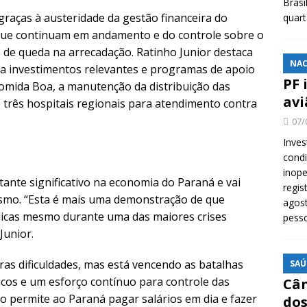
Brasi
 graças à austeridade da gestão financeira do
quar
 que continuam em andamento e do controle sobre o
e queda na arrecadação. Ratinho Junior destaca
NAC
a investimentos relevantes e programas de apoio
PF 
omida Boa, a manutenção da distribuição das
avi
 três hospitais regionais para atendimento contra
07/
Inves
cond
inope
nte significativo na economia do Paraná e vai
regis
urismo. “Esta é mais uma demonstração de que
agost
licas mesmo durante uma das maiores crises
pess
Junior.
as dificuldades, mas está vencendo as batalhas
SAÚ
cos e um esforço contínuo para controle das
Cân
rio permite ao Paraná pagar salários em dia e fazer
dos