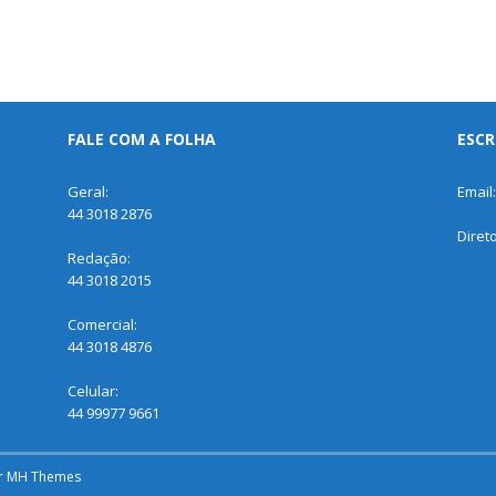
FALE COM A FOLHA
ESCR
Geral:
Email
44 3018 2876
Diret
Redação:
44 3018 2015
Comercial:
44 3018 4876
Celular:
44 99977 9661
r
MH Themes