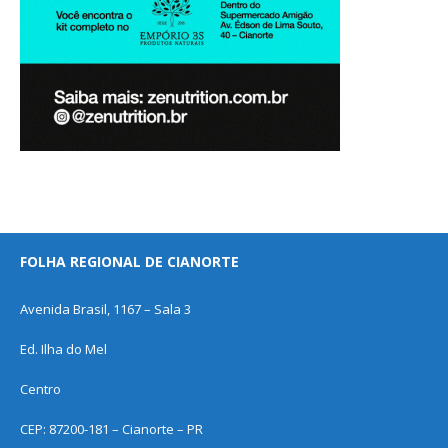
FOLHA REGIONAL DE CIANORTE
Avenida Brasil, 1167 – Sala 3
Ed. Ilha do Mel
Centro
CEP: 87200-181 – Cianorte – PR