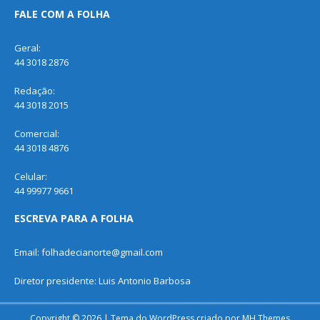
FALE COM A FOLHA
Geral:
44 3018 2876
Redação:
44 3018 2015
Comercial:
44 3018 4876
Celular:
44 99977 9661
ESCREVA PARA A FOLHA
Email: folhadecianorte@gmail.com
Diretor presidente: Luis Antonio Barbosa
Copyright © 2026 | Tema do WordPress criado por
MH Themes