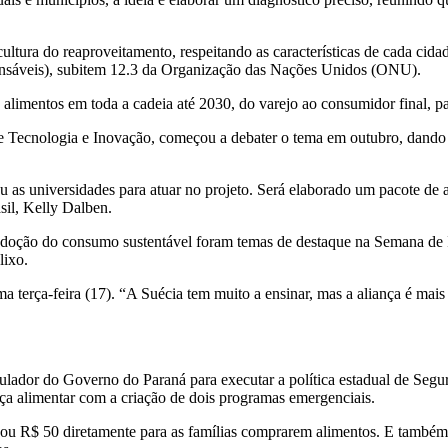
 cultura do reaproveitamento, respeitando as características de cada cid
nsáveis), subitem 12.3 da Organização das Nações Unidos (ONU).
alimentos em toda a cadeia até 2030, do varejo ao consumidor final, pa
e Tecnologia e Inovação, começou a debater o tema em outubro, dando i
 as universidades para atuar no projeto. Será elaborado um pacote de at
sil, Kelly Dalben.
 adoção do consumo sustentável foram temas de destaque na Semana de 
lixo.
ma terça-feira (17). “A Suécia tem muito a ensinar, mas a aliança é ma
culador do Governo do Paraná para executar a política estadual de Segu
ça alimentar com a criação de dois programas emergenciais.
ou R$ 50 diretamente para as famílias comprarem alimentos. E també