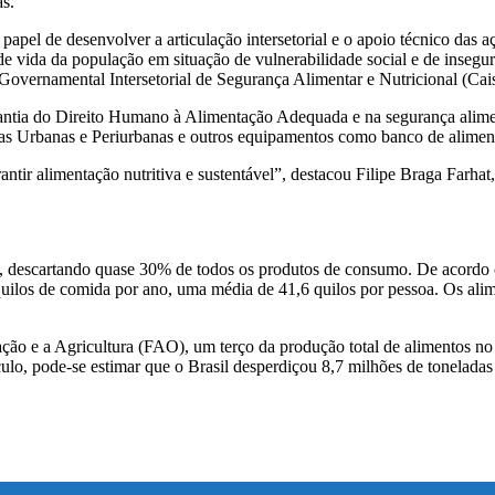
as.
pel de desenvolver a articulação intersetorial e o apoio técnico das 
 de vida da população em situação de vulnerabilidade social e de insegu
overnamental Intersetorial de Segurança Alimentar e Nutricional (Cai
tia do Direito Humano à Alimentação Adequada e na segurança aliment
s Urbanas e Periurbanas e outros equipamentos como banco de alimentos, 
antir alimentação nutritiva e sustentável”, destacou Filipe Braga Farh
do, descartando quase 30% de todos os produtos de consumo. De acord
quilos de comida por ano, uma média de 41,6 quilos por pessoa. Os alim
o e a Agricultura (FAO), um terço da produção total de alimentos no 
culo, pode-se estimar que o Brasil desperdiçou 8,7 milhões de toneladas 