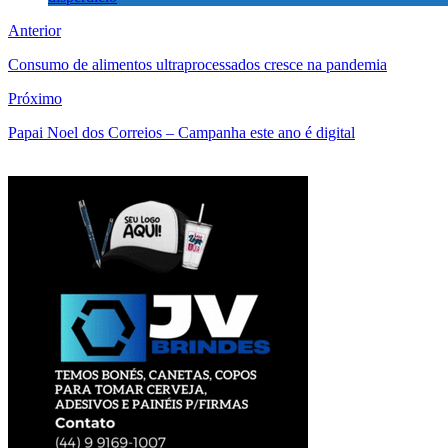
Anterior
Consumo de alimentos ultraprocessados cresce na pandemia
Próximo
Papai Noel dos Correios – Campanha este ano é digital