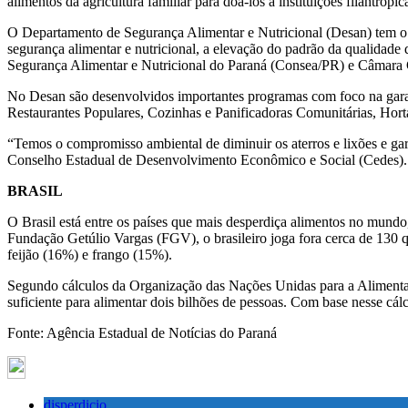
alimentos da agricultura familiar para doá-los a instituições filantrópic
O Departamento de Segurança Alimentar e Nutricional (Desan) tem o pa
segurança alimentar e nutricional, a elevação do padrão da qualidade
Segurança Alimentar e Nutricional do Paraná (Consea/PR) e Câmara G
No Desan são desenvolvidos importantes programas com foco na garan
Restaurantes Populares, Cozinhas e Panificadoras Comunitárias, Horta
“Temos o compromisso ambiental de diminuir os aterros e lixões e gar
Conselho Estadual de Desenvolvimento Econômico e Social (Cedes).
BRASIL
O Brasil está entre os países que mais desperdiça alimentos no mun
Fundação Getúlio Vargas (FGV), o brasileiro joga fora cerca de 130 
feijão (16%) e frango (15%).
Segundo cálculos da Organização das Nações Unidas para a Alimentaçã
suficiente para alimentar dois bilhões de pessoas. Com base nesse cál
Fonte: Agência Estadual de Notícias do Paraná
disperdicio