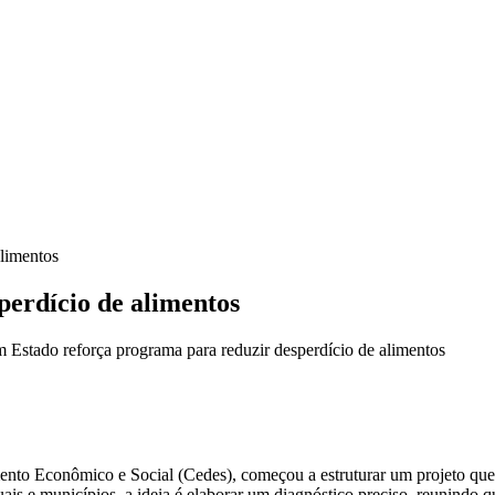
alimentos
perdício de alimentos
 Estado reforça programa para reduzir desperdício de alimentos
to Econômico e Social (Cedes), começou a estruturar um projeto que 
s e municípios, a ideia é elaborar um diagnóstico preciso, reunindo quan