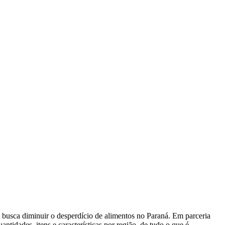
busca diminuir o desperdício de alimentos no Paraná. Em parceria
tidades, itens e características por região, de tudo o que é