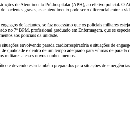
struções de Atendimento Pré-hospitalar (APH), ao efetivo policial. O 
de pacientes graves, este atendimento pode ser o diferencial entre a vid
asgos de lactantes, se faz necessário que os policiais militares esteja
otado no 7º BPM, profissional graduado em Enfermagem, que se especia
entos aos policiais da unidade.
 situações envolvendo parada cardiorrespiratória e situações de engasg
ia de qualidade e dentro de um tempo adequado para vítimas de parada 
os militares a esses novos conhecimentos.
po tático e devendo estar também preparados para situações de emergên