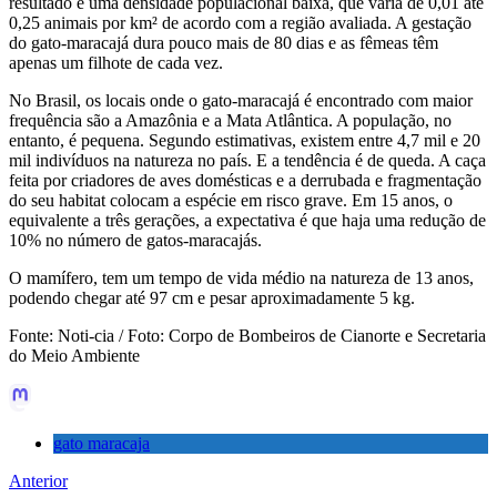
resultado é uma densidade populacional baixa, que varia de 0,01 até
0,25 animais por km² de acordo com a região avaliada. A gestação
do gato-maracajá dura pouco mais de 80 dias e as fêmeas têm
apenas um filhote de cada vez.
No Brasil, os locais onde o gato-maracajá é encontrado com maior
frequência são a Amazônia e a Mata Atlântica. A população, no
entanto, é pequena. Segundo estimativas, existem entre 4,7 mil e 20
mil indivíduos na natureza no país. E a tendência é de queda. A caça
feita por criadores de aves domésticas e a derrubada e fragmentação
do seu habitat colocam a espécie em risco grave. Em 15 anos, o
equivalente a três gerações, a expectativa é que haja uma redução de
10% no número de gatos-maracajás.
O mamífero, tem um tempo de vida médio na natureza de 13 anos,
podendo chegar até 97 cm e pesar aproximadamente 5 kg.
Fonte: Noti-cia / Foto: Corpo de Bombeiros de Cianorte e Secretaria
do Meio Ambiente
gato maracaja
Anterior