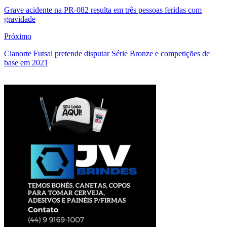
Grave acidente na PR-082 resulta em três pessoas feridas com
gravidade
Próximo
Cianorte Futsal pretende disputar Série Bronze e competições de
base em 2021