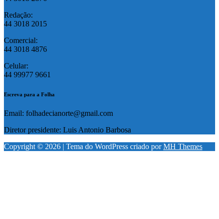
Redação:
44 3018 2015
Comercial:
44 3018 4876
Celular:
44 99977 9661
Escreva para a Folha
Email: folhadecianorte@gmail.com
Diretor presidente: Luis Antonio Barbosa
Copyright © 2026 | Tema do WordPress criado por
MH Themes