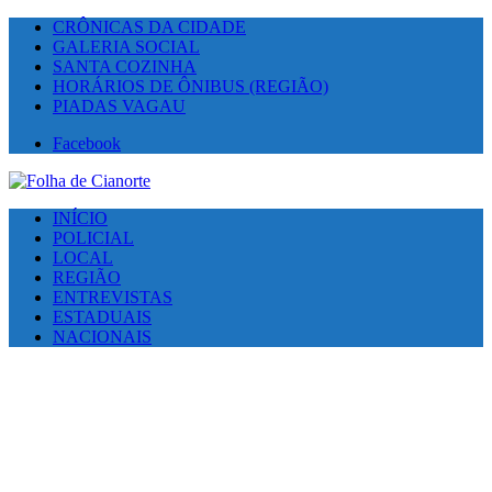
CRÔNICAS DA CIDADE
GALERIA SOCIAL
SANTA COZINHA
HORÁRIOS DE ÔNIBUS (REGIÃO)
PIADAS VAGAU
Facebook
INÍCIO
POLICIAL
LOCAL
REGIÃO
ENTREVISTAS
ESTADUAIS
NACIONAIS