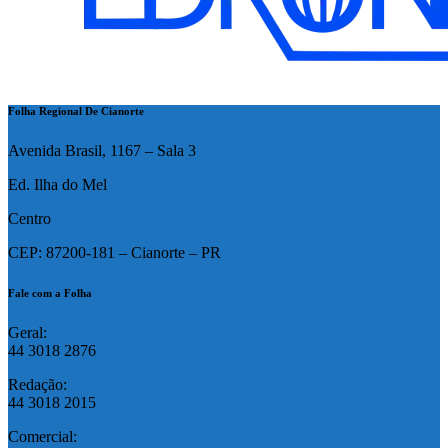
Folha Regional De Cianorte
Avenida Brasil, 1167 – Sala 3
Ed. Ilha do Mel
Centro
CEP: 87200-181 – Cianorte – PR
Fale com a Folha
Geral:
44 3018 2876
Redação:
44 3018 2015
Comercial: