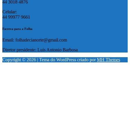
44 3018 4876
Celular:
44 99977 9661
Escreva para a Folha
Email: folhadecianorte@gmail.com
Diretor presidente: Luis Antonio Barbosa
Copyright © 2026 | Tema do WordPress criado por
MH Themes