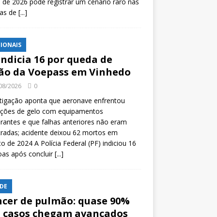
l de 2026 pode registrar um cenário raro nas
tas de
[...]
IONAIS
indicia 16 por queda de
ão da Voepass em Vinhedo
08/2026
0
tigação aponta que aeronave enfrentou
ições de gelo com equipamentos
rantes e que falhas anteriores não eram
tradas; acidente deixou 62 mortos em
o de 2024 A Polícia Federal (PF) indiciou 16
oas após concluir
[...]
DE
cer de pulmão: quase 90%
 casos chegam avançados