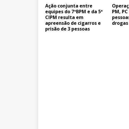
Ação conjunta entre
Operaç
equipes do 7ºBPM e da 5ª
PM, PC
CIPM resulta em
pessoa
apreensão de cigarros e
drogas
prisão de 3 pessoas