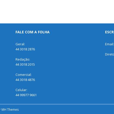
FALE COM A FOLHA
ESCR
Geral:
Email
44 3018 2876
Diret
Redação:
44 3018 2015
Comercial:
44 3018 4876
Celular:
44 99977 9661
r
MH Themes