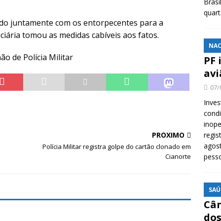
Brasi
quar
ido juntamente com os entorpecentes para a
iciária tomou as medidas cabíveis aos fatos.
NAC
o de Polícia Militar
PF 
avi
07/
Inves
cond
inope
PRÓXIMO
regis
agost
Polícia Militar registra golpe do cartão clonado em
Cianorte
pess
SAÚ
Cân
dos