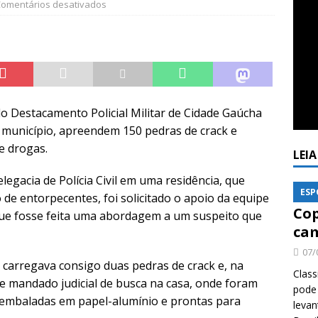
omentários desativados
s do Destacamento Policial Militar de Cidade Gaúcha
o município, apreendem 150 pedras de crack e
e drogas.
LEI
legacia de Polícia Civil em uma residência, que
ESP
de entorpecentes, foi solicitado o apoio da equipe
Cop
a que fosse feita uma abordagem a um suspeito que
cam
07/
 carregava consigo duas pedras de crack e, na
Class
e mandado judicial de busca na casa, onde foram
pode 
 embaladas em papel-alumínio e prontas para
levan