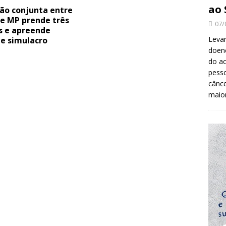
ao 
ão conjunta entre
 e MP prende três
07/
s e apreende
Levan
 e simulacro
doenç
do ac
pesso
cânc
maio