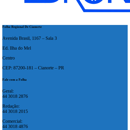
Folha Regional De Cianorte
Avenida Brasil, 1167 – Sala 3
Ed. Ilha do Mel
Centro
CEP: 87200-181 – Cianorte – PR
Fale com a Folha
Geral:
44 3018 2876
Redação:
44 3018 2015
Comercial:
44 3018 4876