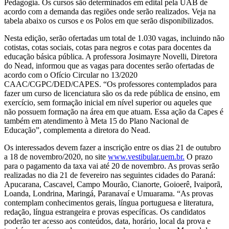
Pedagogia. Os cursos são determinados em edital pela UAB de
acordo com a demanda das regiões onde serão realizados. Veja na
tabela abaixo os cursos e os Polos em que serão disponibilizados.
Nesta edição, serão ofertadas um total de 1.030 vagas, incluindo não
cotistas, cotas sociais, cotas para negros e cotas para docentes da
educação básica pública. A professora Josimayre Novelli, Diretora
do Nead, informou que as vagas para docentes serão ofertadas de
acordo com o Ofício Circular no 13/2020
CAAC/CGPC/DED/CAPES. “Os professores contemplados para
fazer um curso de licenciatura são os da rede pública de ensino, em
exercício, sem formação inicial em nível superior ou aqueles que
não possuem formação na área em que atuam. Essa ação da Capes é
também em atendimento à Meta 15 do Plano Nacional de
Educação”, complementa a diretora do Nead.
Os interessados devem fazer a inscrição entre os dias 21 de outubro
a 18 de novembro/2020, no site
www.vestibular.uem.br.
O prazo
para o pagamento da taxa vai até 20 de novembro. As provas serão
realizadas no dia 21 de fevereiro nas seguintes cidades do Paraná:
Apucarana, Cascavel, Campo Mourão, Cianorte, Goioerê, Ivaiporã,
Loanda, Londrina, Maringá, Paranavaí e Umuarama. “As provas
contemplam conhecimentos gerais, língua portuguesa e literatura,
redação, língua estrangeira e provas específicas. Os candidatos
poderão ter acesso aos conteúdos, data, horário, local da prova e