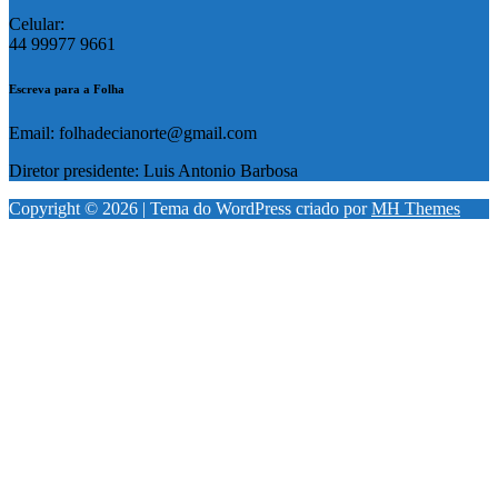
Celular:
44 99977 9661
Escreva para a Folha
Email: folhadecianorte@gmail.com
Diretor presidente: Luis Antonio Barbosa
Copyright © 2026 | Tema do WordPress criado por
MH Themes