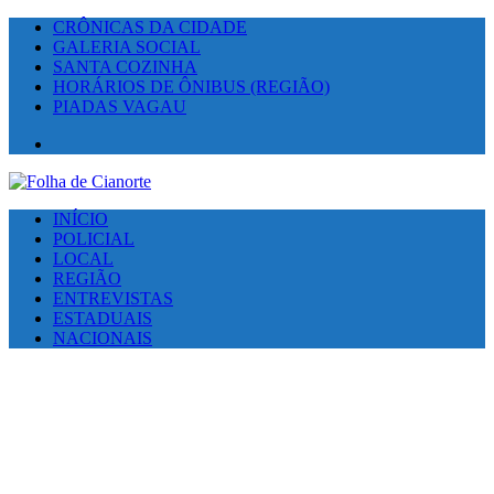
CRÔNICAS DA CIDADE
GALERIA SOCIAL
SANTA COZINHA
HORÁRIOS DE ÔNIBUS (REGIÃO)
PIADAS VAGAU
Facebook
INÍCIO
POLICIAL
LOCAL
REGIÃO
ENTREVISTAS
ESTADUAIS
NACIONAIS