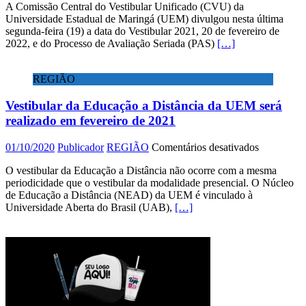
A Comissão Central do Vestibular Unificado (CVU) da
da
Universidade Estadual de Maringá (UEM) divulgou nesta última
UEM
segunda-feira (19) a data do Vestibular 2021, 20 de fevereiro de
será
2022, e do Processo de Avaliação Seriada (PAS)
[…]
em
20
de
REGIÃO
fevereiro
e
Vestibular da Educação a Distância da UEM será
PAS
em
realizado em fevereiro de 2021
27
de
em
01/10/2020
Publicador
REGIÃO
Comentários desativados
março
Vestibular
O vestibular da Educação a Distância não ocorre com a mesma
da
periodicidade que o vestibular da modalidade presencial. O Núcleo
Educação
de Educação a Distância (NEAD) da UEM é vinculado à
a
Universidade Aberta do Brasil (UAB),
[…]
Distância
da
UEM
será
realizado
em
fevereiro
de