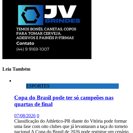
2021
Leia Também
ESPORTES
Copa do Brasil pode ter só campeões nas
quartas de final
07/08/2026
0
Classificação do Athletico-PR diante do Vitória pode formar
uma fase com oito clubes que já levantaram a taça do torneio
nacional A Copa do Brasil de 2026 pode registrar um cenário