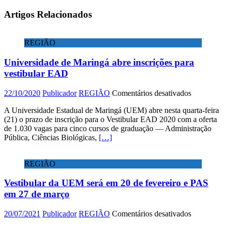
Artigos Relacionados
REGIÃO
Universidade de Maringá abre inscrições para
vestibular EAD
em
22/10/2020
Publicador
REGIÃO
Comentários desativados
Universida
A Universidade Estadual de Maringá (UEM) abre nesta quarta-feira
de
(21) o prazo de inscrição para o Vestibular EAD 2020 com a oferta
Maringá
de 1.030 vagas para cinco cursos de graduação — Administração
abre
Pública, Ciências Biológicas,
[…]
inscrições
para
vestibular
REGIÃO
EAD
Vestibular da UEM será em 20 de fevereiro e PAS
em 27 de março
em
20/07/2021
Publicador
REGIÃO
Comentários desativados
Vestibular