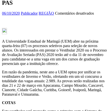
PAS
em
06/10/2020
Publicador
REGIÃO
Comentários desativados
UEM
divulga
inscrições
para
vestibular
e
A Universidade Estadual de Maringá (UEM) abre na próxima
PAS
quarta-feira (07) os processos seletivos para seleção de novos
alunos. Os interessados em prestar o Vestibular 2020 ou o Processo
de Avaliação Seriada (PAS) 2020 terão até o dia 11 de novembro
para candidatar-se a uma vaga em um dos cursos de graduação
presenciais que a instituição oferece.
Em razão da pandemia, neste ano a UEM optou por unificar os
vestibulares de Inverno e Verão, ofertando em um só concurso a
totalidade das vagas anuais: 2.989. As provas serão realizadas nos
dias 21 e 22 de março em Apucarana, Campo Mourão, Cascavel,
Cianorte, Cidade Gaúcha, Curitiba, Goioerê, Ivaiporã, Maringá,
Paranavaí e Umuarama.
COTAS