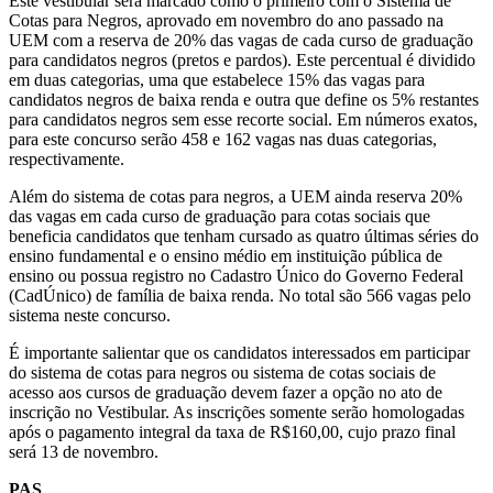
Este vestibular será marcado como o primeiro com o Sistema de
Cotas para Negros, aprovado em novembro do ano passado na
UEM com a reserva de 20% das vagas de cada curso de graduação
para candidatos negros (pretos e pardos). Este percentual é dividido
em duas categorias, uma que estabelece 15% das vagas para
candidatos negros de baixa renda e outra que define os 5% restantes
para candidatos negros sem esse recorte social. Em números exatos,
para este concurso serão 458 e 162 vagas nas duas categorias,
respectivamente.
Além do sistema de cotas para negros, a UEM ainda reserva 20%
das vagas em cada curso de graduação para cotas sociais que
beneficia candidatos que tenham cursado as quatro últimas séries do
ensino fundamental e o ensino médio em instituição pública de
ensino ou possua registro no Cadastro Único do Governo Federal
(CadÚnico) de família de baixa renda. No total são 566 vagas pelo
sistema neste concurso.
É importante salientar que os candidatos interessados em participar
do sistema de cotas para negros ou sistema de cotas sociais de
acesso aos cursos de graduação devem fazer a opção no ato de
inscrição no Vestibular. As inscrições somente serão homologadas
após o pagamento integral da taxa de R$160,00, cujo prazo final
será 13 de novembro.
PAS