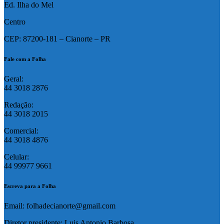
Ed. Ilha do Mel
Centro
CEP: 87200-181 – Cianorte – PR
Fale com a Folha
Geral:
44 3018 2876
Redação:
44 3018 2015
Comercial:
44 3018 4876
Celular:
44 99977 9661
Escreva para a Folha
Email: folhadecianorte@gmail.com
Diretor presidente: Luis Antonio Barbosa