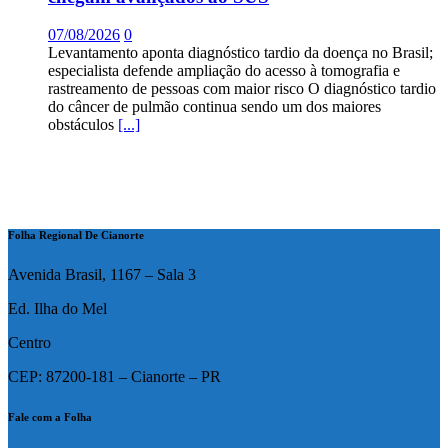
07/08/2026
0
Levantamento aponta diagnóstico tardio da doença no Brasil;
especialista defende ampliação do acesso à tomografia e
rastreamento de pessoas com maior risco O diagnóstico tardio
do câncer de pulmão continua sendo um dos maiores
obstáculos
[...]
Folha Regional De Cianorte
Avenida Brasil, 1167 – Sala 3
Ed. Ilha do Mel
Centro
CEP: 87200-181 – Cianorte – PR
Fale com a Folha