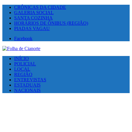
CRÔNICAS DA CIDADE
GALERIA SOCIAL
SANTA COZINHA
HORÁRIOS DE ÔNIBUS (REGIÃO)
PIADAS VAGAU
Facebook
INÍCIO
POLICIAL
LOCAL
REGIÃO
ENTREVISTAS
ESTADUAIS
NACIONAIS