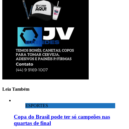
Leia Também
ESPORTES
Copa do Brasil pode ter só campeões nas
quartas de final