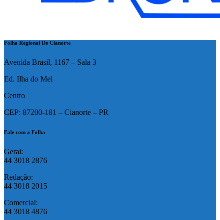
Folha Regional De Cianorte
Avenida Brasil, 1167 – Sala 3
Ed. Ilha do Mel
Centro
CEP: 87200-181 – Cianorte – PR
Fale com a Folha
Geral:
44 3018 2876
Redação:
44 3018 2015
Comercial:
44 3018 4876