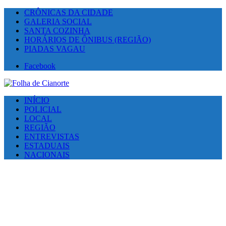
CRÔNICAS DA CIDADE
GALERIA SOCIAL
SANTA COZINHA
HORÁRIOS DE ÔNIBUS (REGIÃO)
PIADAS VAGAU
Facebook
INÍCIO
POLICIAL
LOCAL
REGIÃO
ENTREVISTAS
ESTADUAIS
NACIONAIS