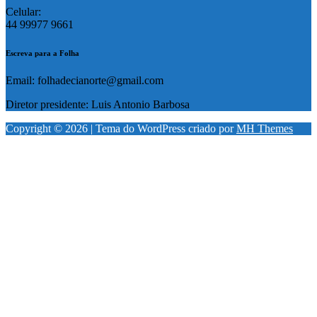
Celular:
44 99977 9661
Escreva para a Folha
Email: folhadecianorte@gmail.com
Diretor presidente: Luis Antonio Barbosa
Copyright © 2026 | Tema do WordPress criado por
MH Themes