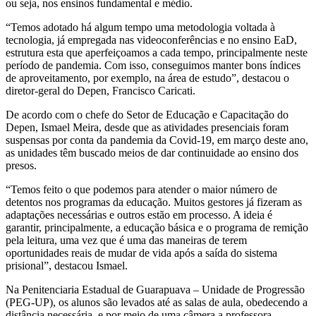
ou seja, nos ensinos fundamental e médio.
“Temos adotado há algum tempo uma metodologia voltada à
tecnologia, já empregada nas videoconferências e no ensino EaD,
estrutura esta que aperfeiçoamos a cada tempo, principalmente neste
período de pandemia. Com isso, conseguimos manter bons índices
de aproveitamento, por exemplo, na área de estudo”, destacou o
diretor-geral do Depen, Francisco Caricati.
De acordo com o chefe do Setor de Educação e Capacitação do
Depen, Ismael Meira, desde que as atividades presenciais foram
suspensas por conta da pandemia da Covid-19, em março deste ano,
as unidades têm buscado meios de dar continuidade ao ensino dos
presos.
“Temos feito o que podemos para atender o maior número de
detentos nos programas da educação. Muitos gestores já fizeram as
adaptações necessárias e outros estão em processo. A ideia é
garantir, principalmente, a educação básica e o programa de remição
pela leitura, uma vez que é uma das maneiras de terem
oportunidades reais de mudar de vida após a saída do sistema
prisional”, destacou Ismael.
Na Penitenciaria Estadual de Guarapuava – Unidade de Progressão
(PEG-UP), os alunos são levados até as salas de aula, obedecendo a
distância necessária, e por meio de uma câmera a professora