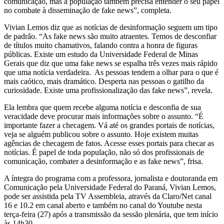
comunicação, mas a população também precisa entender o seu papel
no combate à disseminação de fake news”, completa.
Vivian Lemos diz que as notícias de desinformação seguem um tipo
de padrão. “As fake news são muito atraentes. Temos de desconfiar
de títulos muito chamativos, falando contra a honra de figuras
públicas. Existe um estudo da Universidade Federal de Minas
Gerais que diz que uma fake news se espalha três vezes mais rápido
que uma notícia verdadeira. As pessoas tendem a olhar para o que é
mais caótico, mais dramático. Desperta nas pessoas o gatilho da
curiosidade. Existe uma profissionalização das fake news”, revela.
Ela lembra que quem recebe alguma notícia e desconfia de sua
veracidade deve procurar mais informações sobre o assunto. “É
importante fazer a checagem. Vá até os grandes portais de notícias,
veja se alguém publicou sobre o assunto. Hoje existem muitas
agências de checagem de fatos. Acesse esses portais para checar as
notícias. É papel de toda população, não só dos profissionais de
comunicação, combater a desinformação e as fake news”, frisa.
A íntegra do programa com a professora, jornalista e doutoranda em
Comunicação pela Universidade Federal do Paraná, Vivian Lemos,
pode ser assistida pela TV Assembleia, através da Claro/Net canal
16 e 10.2 em canal aberto e também no canal do Youtube nesta
terça-feira (27) após a transmissão da sessão plenária, que tem início
às 14h30.