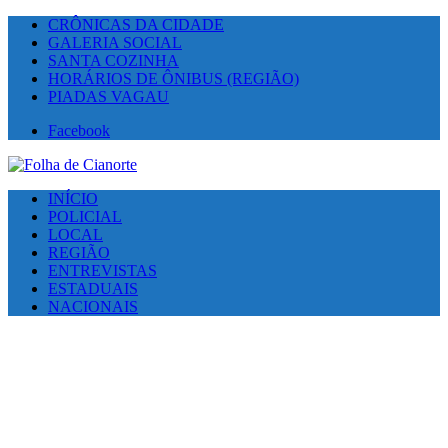
CRÔNICAS DA CIDADE
GALERIA SOCIAL
SANTA COZINHA
HORÁRIOS DE ÔNIBUS (REGIÃO)
PIADAS VAGAU
Facebook
INÍCIO
POLICIAL
LOCAL
REGIÃO
ENTREVISTAS
ESTADUAIS
NACIONAIS