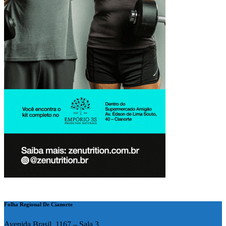
Folha Regional De Cianorte
Avenida Brasil, 1167 – Sala 3