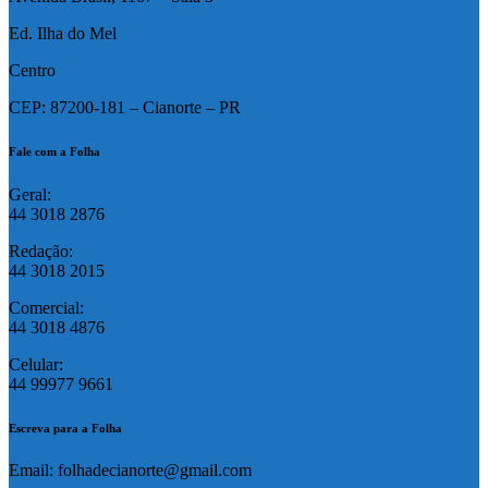
Ed. Ilha do Mel
Centro
CEP: 87200-181 – Cianorte – PR
Fale com a Folha
Geral:
44 3018 2876
Redação:
44 3018 2015
Comercial:
44 3018 4876
Celular:
44 99977 9661
Escreva para a Folha
Email: folhadecianorte@gmail.com