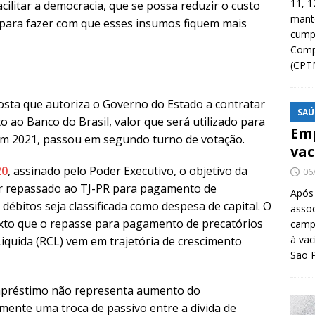
11, 1
ilitar a democracia, que se possa reduzir o custo
manté
es, para fazer com que esses insumos fiquem mais
cump
Compa
(CPT
osta que autoriza o Governo do Estado a contratar
SAÚ
o ao Banco do Brasil, valor que será utilizado para
Emp
 em 2021, passou em segundo turno de votação.
vac
20
, assinado pelo Poder Executivo, o objetivo da
06
ser repassado ao TJ-PR para pagamento de
Após
s débitos seja classificada como despesa de capital. O
asso
 texto que o repasse para pagamento de precatórios
camp
à vac
quida (RCL) vem em trajetória de crescimento
São 
mpréstimo não representa aumento do
ente uma troca de passivo entre a dívida de