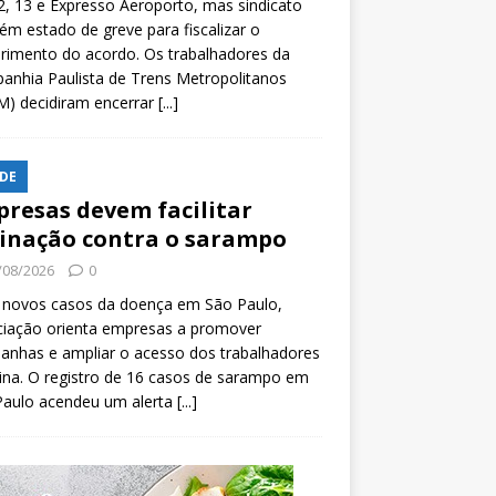
2, 13 e Expresso Aeroporto, mas sindicato
m estado de greve para fiscalizar o
rimento do acordo. Os trabalhadores da
nhia Paulista de Trens Metropolitanos
M) decidiram encerrar
[...]
DE
resas devem facilitar
inação contra o sarampo
/08/2026
0
 novos casos da doença em São Paulo,
ciação orienta empresas a promover
anhas e ampliar o acesso dos trabalhadores
ina. O registro de 16 casos de sarampo em
Paulo acendeu um alerta
[...]