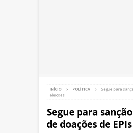
INÍCIO
POLÍTICA
Segue para sançã
eleições
Segue para sanção
de doações de EPIs