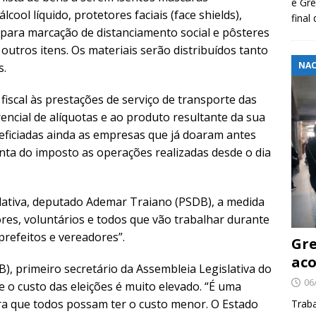
e Grê
álcool líquido, protetores faciais (face shields),
final
as para marcação de distanciamento social e pôsteres
utros itens. Os materiais serão distribuídos tanto
NAC
s.
iscal às prestações de serviço de transporte das
encial de alíquotas e ao produto resultante da sua
neficiadas ainda as empresas que já doaram antes
enta do imposto as operações realizadas desde o dia
lativa, deputado Ademar Traiano (PSDB), a medida
ores, voluntários e todos que vão trabalhar durante
prefeitos e vereadores”.
Gre
aco
), primeiro secretário da Assembleia Legislativa do
06
e o custo das eleições é muito elevado. “É uma
ara que todos possam ter o custo menor. O Estado
Traba