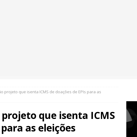
o projeto que isenta ICMS de doações de EPIs para as
 projeto que isenta ICMS
 para as eleições