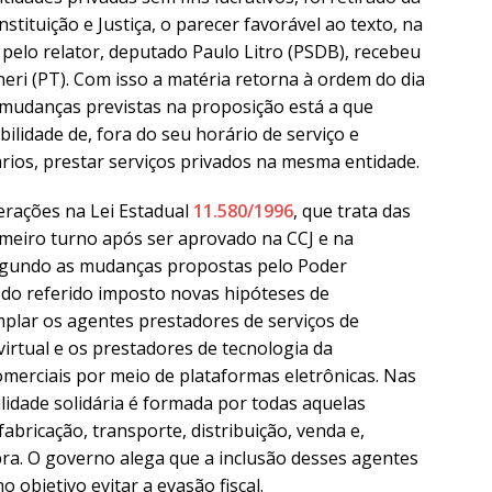
tituição e Justiça, o parecer favorável ao texto, na
 pelo relator, deputado Paulo Litro (PSDB), recebeu
eri (PT). Com isso a matéria retorna à ordem do dia
s mudanças previstas na proposição está a que
ilidade de, fora do seu horário de serviço e
rios, prestar serviços privados na mesma entidade.
erações na Lei Estadual
11.580/1996
, que trata das
meiro turno após ser aprovado na CCJ e na
Segundo as mudanças propostas pelo Poder
ão do referido imposto novas hipóteses de
mplar os agentes prestadores de serviços de
irtual e os prestadores de tecnologia da
merciais por meio de plataformas eletrônicas. Nas
idade solidária é formada por todas aquelas
abricação, transporte, distribuição, venda e,
ra. O governo alega que a inclusão desses agentes
 objetivo evitar a evasão fiscal.