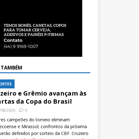
A TAMBÉM
ORTES
zeiro e Grêmio avançam às
rtas da Copa do Brasil
/08/2026
0
res campeões do torneio eliminam
coense e Mirassol; confrontos da próxima
serão definidos por sorteio da CBF. Cruzeiro