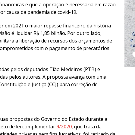
s financeiras e que a operação é necessária em razão
or causa da pandemia de covid-19.
er em 2021 o maior repasse financeiro da história
são é liquidar R$ 1,85 bilhão. Por outro lado,
litará a liberação de recursos dos orçamentos de
 comprometidos com o pagamento de precatórios
adas pelos deputados Tião Medeiros (PTB) e
das pelos autores. A proposta avança com uma
stituição e Justiça (CCJ) para correção de
duas propostas do Governo do Estado durante a
ojeto de lei complementar
9/2020
, que trata da
idades privadas sem fins lucrativos, foi retirado da