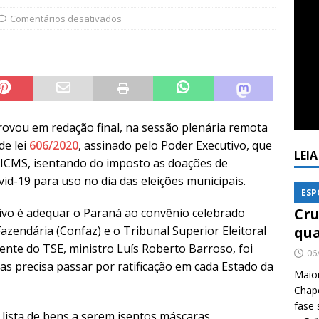
Comentários desativados
rovou em redação final, na sessão plenária remota
de lei
606/2020
, assinado pelo Poder Executivo, que
LEI
ICMS, isentando do imposto as doações de
id-19 para uso no dia das eleições municipais.
ESP
Cru
ivo é adequar o Paraná ao convênio celebrado
Fazendária (Confaz) e o Tribunal Superior Eleitoral
qua
dente do TSE, ministro Luís Roberto Barroso, foi
06
 precisa passar por ratificação em cada Estado da
Maio
Chape
fase 
 lista de bens a serem isentos máscaras