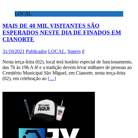
LOCAL
MAIS DE 40 MIL VISITANTES SÃO
ESPERADOS NESTE DIA DE FINADOS EM
CIANORTE
31/10/2021
Publicador
LOCAL
,
Supers
0
Nesta terça-feira (02), local terá horário especial de funcionamento,
das 7h às 19h A fé e a tradição devem levar milhares de pessoas ao
Cemitério Municipal São Miguel, em Cianorte, nesta terça-feira
(02), em celebração ao
[…]