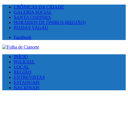
CRÔNICAS DA CIDADE
GALERIA SOCIAL
SANTA COZINHA
HORÁRIOS DE ÔNIBUS (REGIÃO)
PIADAS VAGAU
Facebook
INÍCIO
POLICIAL
LOCAL
REGIÃO
ENTREVISTAS
ESTADUAIS
NACIONAIS