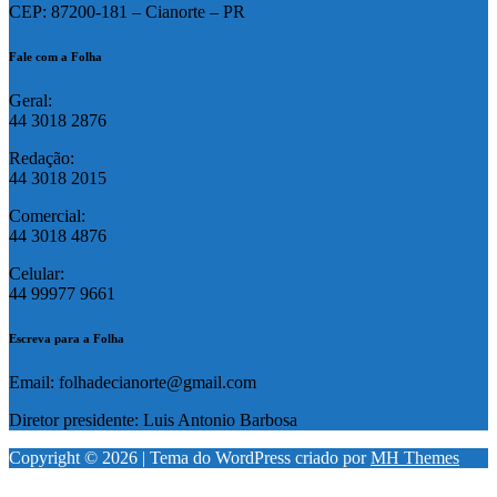
CEP: 87200-181 – Cianorte – PR
Fale com a Folha
Geral:
44 3018 2876
Redação:
44 3018 2015
Comercial:
44 3018 4876
Celular:
44 99977 9661
Escreva para a Folha
Email: folhadecianorte@gmail.com
Diretor presidente: Luis Antonio Barbosa
Copyright © 2026 | Tema do WordPress criado por
MH Themes