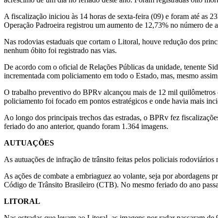
A fiscalização iniciou às 14 horas de sexta-feira (09) e foram até as
Operação Padroeira registrou um aumento de 12,73% no número de ac
Nas rodovias estaduais que cortam o Litoral, houve redução dos princi
nenhum óbito foi registrado nas vias.
De acordo com o oficial de Relações Públicas da unidade, tenente Sid
incrementada com policiamento em todo o Estado, mas, mesmo assim, a
O trabalho preventivo do BPRv alcançou mais de 12 mil quilômetros de
policiamento foi focado em pontos estratégicos e onde havia mais incid
Ao longo dos principais trechos das estradas, o BPRv fez fiscalizaçõ
feriado do ano anterior, quando foram 1.364 imagens.
AUTUAÇÕES
As autuações de infração de trânsito feitas pelos policiais rodoviár
As ações de combate a embriaguez ao volante, seja por abordagens prev
Código de Trânsito Brasileiro (CTB). No mesmo feriado do ano passado
LITORAL
Nas estradas que levam ao Litoral, as imagens por radar passaram d