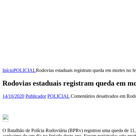
Início
POLICIAL
Rodovias estaduais registram queda em mortes no fe
Rodovias estaduais registram queda em mo
14/10/2020
Publicador
POLICIAL
Comentários desativados
em Rodov
O Batalhão de Polícia Rodoviária (BPRv) registrou uma queda de 11
acréscimo de um dia no feriado deste ano. Foram registradas oito m