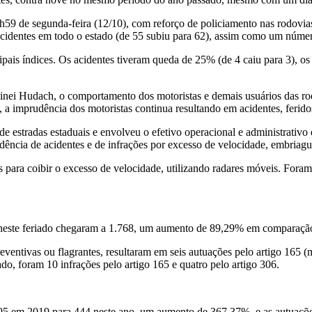
 23h59 de segunda-feira (12/10), com reforço de policiamento nas rodovi
identes em todo o estado (de 55 subiu para 62), assim como um número
pais índices. Os acidentes tiveram queda de 25% (de 4 caiu para 3), os
inei Hudach, o comportamento dos motoristas e demais usuários das rod
 imprudência dos motoristas continua resultando em acidentes, feridos
 estradas estaduais e envolveu o efetivo operacional e administrativo 
ência de acidentes e de infrações por excesso de velocidade, embriaguez
es para coibir o excesso de velocidade, utilizando radares móveis. Fo
ios neste feriado chegaram a 1.768, um aumento de 89,29% em comparaçã
entivas ou flagrantes, resultaram em seis autuações pelo artigo 165 (m
, foram 10 infrações pelo artigo 165 e quatro pelo artigo 306.
e 95 em 2019 para 444 neste ano, um aumento de 367,37%, e as autuaçõ