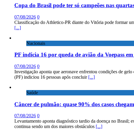
Copa do Brasil pode ter só campeões nas quartas
07/08/2026
0
Classificação do Athletico-PR diante do Vitória pode formar um
[...]
Nacionais
PF indicia 16 por queda de avião da Voepass e
07/08/2026
0
Investigação aponta que aeronave enfrentou condições de gelo 
(PF) indiciou 16 pessoas após concluir
[...]
Saúde
Câncer de pulmão: quase 90% dos casos chega
07/08/2026
0
Levantamento aponta diagnóstico tardio da doença no Brasil; e
continua sendo um dos maiores obstáculos
[...]