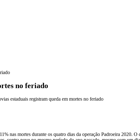
riado
rtes no feriado
ias estaduais registram queda em mortes no feriado
,11% nas mortes durante os quatro dias da operação Padroeira 2020. O
ortes, contra nove no mesmo período do ano passado, mesmo com um dia