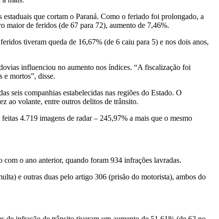
as estaduais que cortam o Paraná. Como o feriado foi prolongado, a
 maior de feridos (de 67 para 72), aumento de 7,46%.
 feridos tiveram queda de 16,67% (de 6 caiu para 5) e nos dois anos,
ovias influenciou no aumento nos índices. “A fiscalização foi
 e mortos”, disse.
das seis companhias estabelecidas nas regiões do Estado. O
 ao volante, entre outros delitos de trânsito.
ram feitas 4.719 imagens de radar – 245,97% a mais que o mesmo
o com o ano anterior, quando foram 934 infrações lavradas.
ulta) e outras duas pelo artigo 306 (prisão do motorista), ambos do
es de infração de trânsito tiveram um aumento de 51,61% (de 62 no