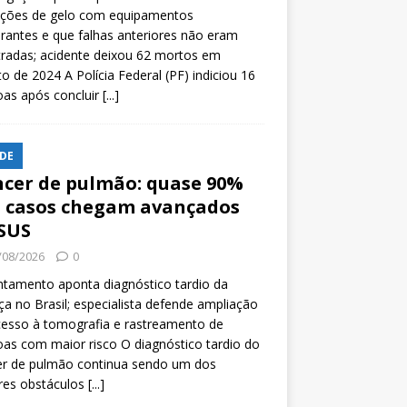
ições de gelo com equipamentos
rantes e que falhas anteriores não eram
tradas; acidente deixou 62 mortos em
o de 2024 A Polícia Federal (PF) indiciou 16
oas após concluir
[...]
DE
cer de pulmão: quase 90%
 casos chegam avançados
SUS
/08/2026
0
tamento aponta diagnóstico tardio da
a no Brasil; especialista defende ampliação
esso à tomografia e rastreamento de
as com maior risco O diagnóstico tardio do
er de pulmão continua sendo um dos
res obstáculos
[...]