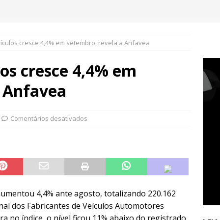
ículos cresce 4,4% em setembro, revela a Anfavea
los cresce 4,4% em
a Anfavea
Comentários desativados
aumentou 4,4% ante agosto, totalizando 220.162
nal dos Fabricantes de Veículos Automotores
 no índice, o nível ficou 11% abaixo do registrado