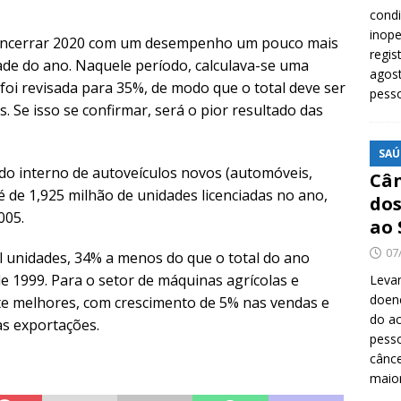
cond
inope
e encerrar 2020 com um desempenho um pouco mais
regis
ade do ano. Naquele período, calculava-se uma
agost
oi revisada para 35%, de modo que o total deve ser
pess
. Se isso se confirmar, será o pior resultado das
SAÚ
do interno de autoveículos novos (automóveis,
Cân
é de 1,925 milhão de unidades licenciadas no ano,
dos
005.
ao 
07
 unidades, 34% a menos do que o total do ano
de 1999. Para o setor de máquinas agrícolas e
Levan
doenç
te melhores, com crescimento de 5% nas vendas e
do ac
s exportações.
pesso
cânc
maio