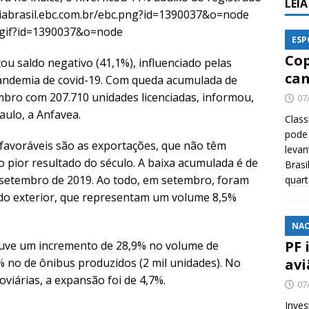
LEI
ESP
Cop
 saldo negativo (41,1%), influenciado pelas
cam
andemia de covid-19. Com queda acumulada de
bro com 207.710 unidades licenciadas, informou,
07
aulo, a Anfavea.
Class
pode 
sfavoráveis são as exportações, que não têm
levan
 pior resultado do século. A baixa acumulada é de
Brasi
setembro de 2019. Ao todo, em setembro, foram
quar
s do exterior, que representam um volume 8,5%
NAC
PF 
uve um incremento de 28,9% no volume de
% no de ônibus produzidos (2 mil unidades). No
avi
viárias, a expansão foi de 4,7%.
07
Inves