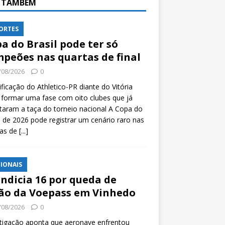
A TAMBÉM
ORTES
a do Brasil pode ter só
peões nas quartas de final
/08/2026
0
ificação do Athletico-PR diante do Vitória
formar uma fase com oito clubes que já
taram a taça do torneio nacional A Copa do
l de 2026 pode registrar um cenário raro nas
tas de
[...]
IONAIS
indicia 16 por queda de
ão da Voepass em Vinhedo
/08/2026
0
tigação aponta que aeronave enfrentou