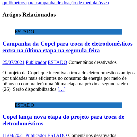
quilômetros para campanha de doação de medula óssea
Artigos Relacionados
ESTADO
Campanha da Copel para troca de eletrodomésticos
entra na última etapa na segunda-feira
em
25/07/2021
Publicador
ESTADO
Comentários desativados
Campanha
O projeto da Copel que incentiva a troca de eletrodomésticos antigos
da
por unidades mais eficientes no consumo da energia por meio de
Copel
bônus na compra terá uma última etapa na próxima segunda-feira
para
(26). Serão disponibilizados
[…]
troca
de
eletrodomé
ESTADO
entra
na
Copel lança nova etapa do projeto para troca de
última
etapa
eletrodomésticos
na
segunda-
em
11/04/2021
Publicador
ESTADO
Comentários desativados