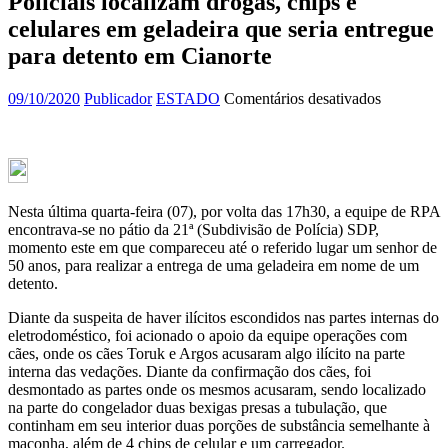
Policiais localizam drogas, chips e
celulares em geladeira que seria entregue
para detento em Cianorte
em
09/10/2020
Publicador
ESTADO
Comentários desativados
Policiais
localizam
drogas,
chips
e
celulares
Nesta última quarta-feira (07), por volta das 17h30, a equipe de RPA
em
encontrava-se no pátio da 21ª (Subdivisão de Polícia) SDP,
geladeira
momento este em que compareceu até o referido lugar um senhor de
que
50 anos, para realizar a entrega de uma geladeira em nome de um
seria
detento.
entregue
para
Diante da suspeita de haver ilícitos escondidos nas partes internas do
detento
eletrodoméstico, foi acionado o apoio da equipe operações com
em
cães, onde os cães Toruk e Argos acusaram algo ilícito na parte
Cianorte
interna das vedações. Diante da confirmação dos cães, foi
desmontado as partes onde os mesmos acusaram, sendo localizado
na parte do congelador duas bexigas presas a tubulação, que
continham em seu interior duas porções de substância semelhante à
maconha, além de 4 chips de celular e um carregador.