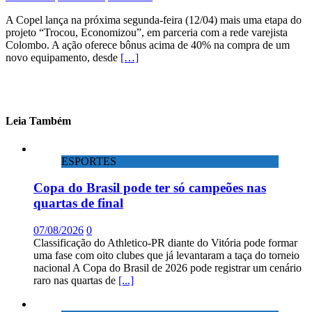
feira
Copel
A Copel lança na próxima segunda-feira (12/04) mais uma etapa do
lança
projeto “Trocou, Economizou”, em parceria com a rede varejista
nova
Colombo. A ação oferece bônus acima de 40% na compra de um
etapa
novo equipamento, desde
[…]
do
projeto
para
troca
de
eletrodomé
Leia Também
ESPORTES
Copa do Brasil pode ter só campeões nas
quartas de final
07/08/2026
0
Classificação do Athletico-PR diante do Vitória pode formar
uma fase com oito clubes que já levantaram a taça do torneio
nacional A Copa do Brasil de 2026 pode registrar um cenário
raro nas quartas de
[...]