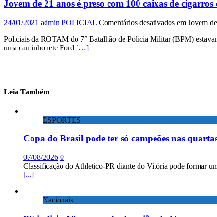
Jovem de 21 anos é preso com 100 caixas de cigarros
24/01/2021
admin
POLICIAL
Comentários desativados
em Jovem de 2
Policiais da ROTAM do 7° Batalhão de Polícia Militar (BPM) estavam 
uma caminhonete Ford
[…]
Leia Também
ESPORTES
Copa do Brasil pode ter só campeões nas quartas
07/08/2026
0
Classificação do Athletico-PR diante do Vitória pode formar um
[...]
Nacionais