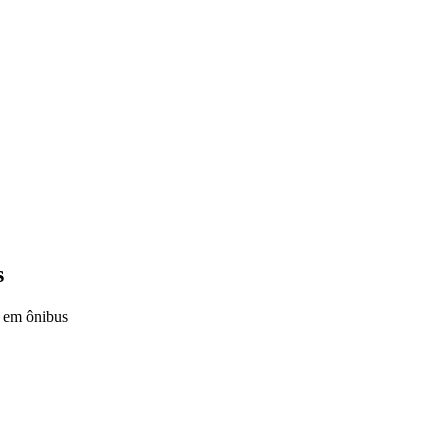
s
s em ônibus