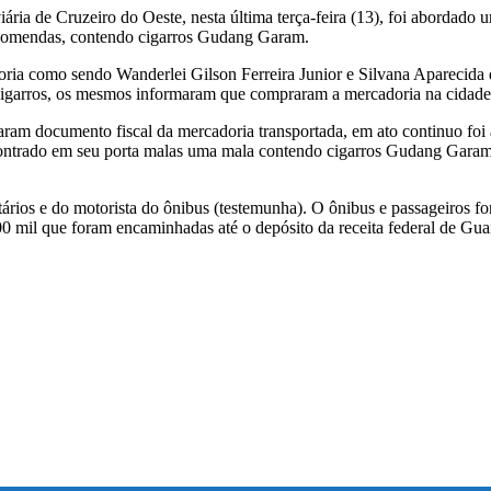
ria de Cruzeiro do Oeste, nesta última terça-feira (13), foi abordado u
encomendas, contendo cigarros Gudang Garam.
adoria como sendo Wanderlei Gilson Ferreira Junior e Silvana Aparecid
cigarros, os mesmos informaram que compraram a mercadoria na cidad
ntaram documento fiscal da mercadoria transportada, em ato continuo 
ncontrado em seu porta malas uma mala contendo cigarros Gudang Gara
tários e do motorista do ônibus (testemunha). O ônibus e passageiros f
mil que foram encaminhadas até o depósito da receita federal de Guaí