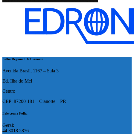
Folha Regional De Cianorte
Avenida Brasil, 1167 – Sala 3
Ed. Ilha do Mel
Centro
CEP: 87200-181 – Cianorte – PR
Fale com a Folha
Geral:
44 3018 2876