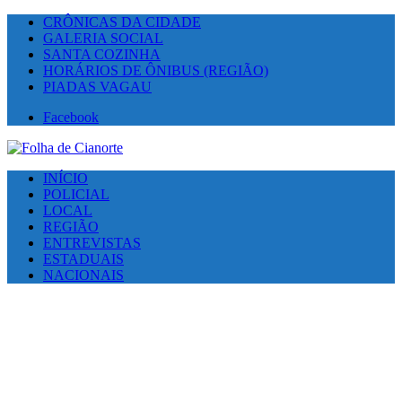
CRÔNICAS DA CIDADE
GALERIA SOCIAL
SANTA COZINHA
HORÁRIOS DE ÔNIBUS (REGIÃO)
PIADAS VAGAU
Facebook
INÍCIO
POLICIAL
LOCAL
REGIÃO
ENTREVISTAS
ESTADUAIS
NACIONAIS