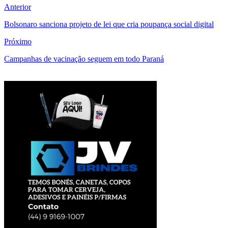
Anterior
Bolsonaro sanciona projeto de lei que cria poupança social digital
Próximo
Campanhas de vacinação seguem em todo Paraná