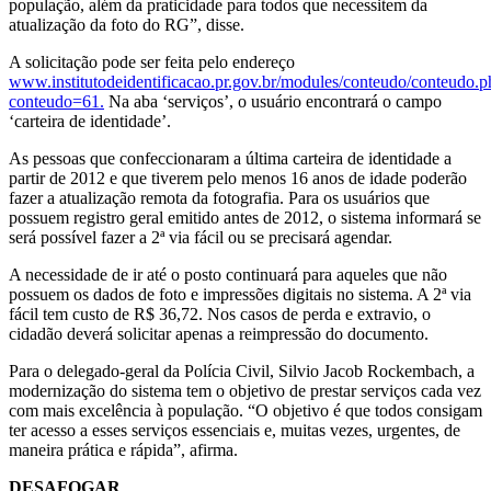
população, além da praticidade para todos que necessitem da
atualização da foto do RG”, disse.
A solicitação pode ser feita pelo endereço
www.institutodeidentificacao.pr.gov.br/modules/conteudo/conteudo.p
conteudo=61.
Na aba ‘serviços’, o usuário encontrará o campo
‘carteira de identidade’.
As pessoas que confeccionaram a última carteira de identidade a
partir de 2012 e que tiverem pelo menos 16 anos de idade poderão
fazer a atualização remota da fotografia. Para os usuários que
possuem registro geral emitido antes de 2012, o sistema informará se
será possível fazer a 2ª via fácil ou se precisará agendar.
A necessidade de ir até o posto continuará para aqueles que não
possuem os dados de foto e impressões digitais no sistema. A 2ª via
fácil tem custo de R$ 36,72. Nos casos de perda e extravio, o
cidadão deverá solicitar apenas a reimpressão do documento.
Para o delegado-geral da Polícia Civil, Silvio Jacob Rockembach, a
modernização do sistema tem o objetivo de prestar serviços cada vez
com mais excelência à população. “O objetivo é que todos consigam
ter acesso a esses serviços essenciais e, muitas vezes, urgentes, de
maneira prática e rápida”, afirma.
DESAFOGAR