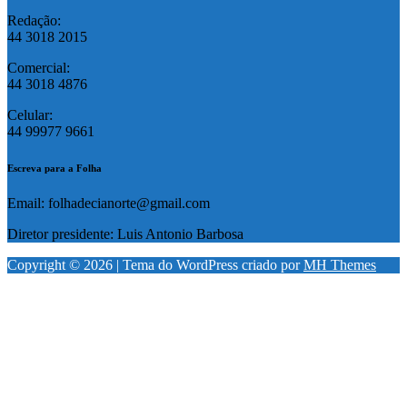
Redação:
44 3018 2015
Comercial:
44 3018 4876
Celular:
44 99977 9661
Escreva para a Folha
Email: folhadecianorte@gmail.com
Diretor presidente: Luis Antonio Barbosa
Copyright © 2026 | Tema do WordPress criado por
MH Themes