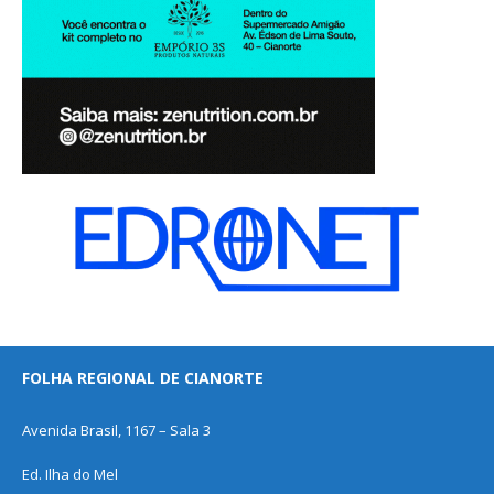
FOLHA REGIONAL DE CIANORTE
Avenida Brasil, 1167 – Sala 3
Ed. Ilha do Mel