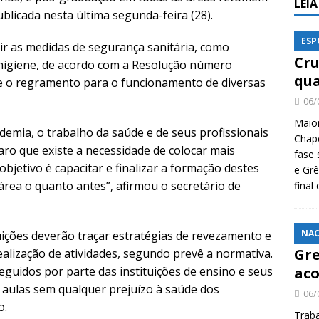
LEI
ublicada nesta última segunda-feira (28).
ESP
uir as medidas de segurança sanitária, como
Cru
 higiene, de acordo com a Resolução número
qua
 e o regramento para o funcionamento de diversas
06/
Maio
mia, o trabalho da saúde e de seus profissionais
Chape
laro que existe a necessidade de colocar mais
fase 
bjetivo é capacitar e finalizar a formação destes
e Grê
rea o quanto antes”, afirmou o secretário de
final
NAC
tuições deverão traçar estratégias de revezamento e
Gre
ealização de atividades, segundo prevê a normativa.
eguidos por parte das instituições de ensino e seus
aco
aulas sem qualquer prejuízo à saúde dos
06/
o.
Traba