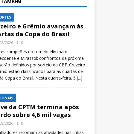
A TAMBÉM
ORTES
zeiro e Grêmio avançam às
rtas da Copa do Brasil
08/2026
0
res campeões do torneio eliminam
coense e Mirassol; confrontos da próxima
serão definidos por sorteio da CBF. Cruzeiro
mio estão classificados para as quartas de
 da Copa do Brasil. Nesta quarta-feira, 5
[...]
IONAIS
ve da CPTM termina após
rdo sobre 4,6 mil vagas
08/2026
0
lhadores retomam as atividades nas linhas