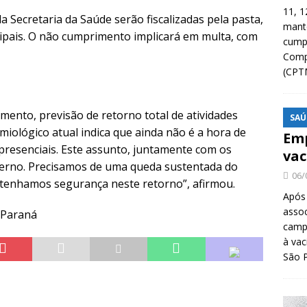
11, 1
a Secretaria da Saúde serão fiscalizadas pela pasta,
manté
ipais. O não cumprimento implicará em multa, com
cump
Compa
(CPT
ento, previsão de retorno total de atividades
SAÚ
emiológico atual indica que ainda não é a hora de
Emp
resenciais. Este assunto, juntamente com os
vac
verno. Precisamos de uma queda sustentada do
06/
 tenhamos segurança neste retorno”, afirmou.
Após
asso
o Paraná
camp
à vac
São 