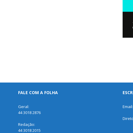
FALE COM A FOLHA
ESCR
Geral:
Email
44 3018 2876
Diret
Redação:
44 3018 2015