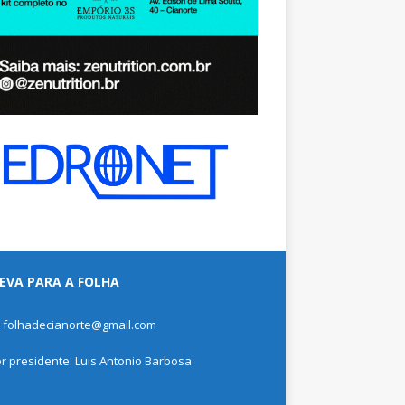
EVA PARA A FOLHA
: folhadecianorte@gmail.com
or presidente: Luis Antonio Barbosa