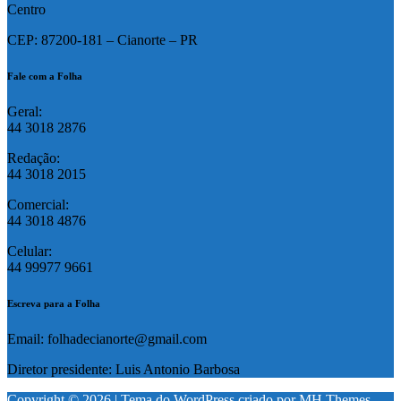
Centro
CEP: 87200-181 – Cianorte – PR
Fale com a Folha
Geral:
44 3018 2876
Redação:
44 3018 2015
Comercial:
44 3018 4876
Celular:
44 99977 9661
Escreva para a Folha
Email: folhadecianorte@gmail.com
Diretor presidente: Luis Antonio Barbosa
Copyright © 2026 | Tema do WordPress criado por
MH Themes