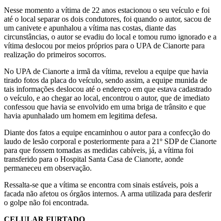
Nesse momento a vítima de 22 anos estacionou o seu veículo e foi
até o local separar os dois condutores, foi quando o autor, sacou de
um canivete e apunhalou a vítima nas costas, diante das
circunstâncias, o autor se evadiu do local e tomou rumo ignorado e a
vítima deslocou por meios próprios para o UPA de Cianorte para
realização do primeiros socorros.
No UPA de Cianorte a irmã da vítima, revelou a equipe que havia
tirado fotos da placa do veículo, sendo assim, a equipe munida de
tais informações deslocou até o endereço em que estava cadastrado
o veículo, e ao chegar ao local, encontrou o autor, que de imediato
confessou que havia se envolvido em uma briga de trânsito e que
havia apunhalado um homem em legitima defesa.
Diante dos fatos a equipe encaminhou o autor para a confecção do
laudo de lesão corporal e posteriormente para a 21º SDP de Cianorte
para que fossem tomadas as medidas cabíveis, já, a vítima foi
transferido para o Hospital Santa Casa de Cianorte, aonde
permaneceu em observação.
Ressalta-se que a vítima se encontra com sinais estáveis, pois a
facada não afetou os órgãos internos. A arma utilizada para desferir
o golpe não foi encontrada.
CELULAR FURTADO