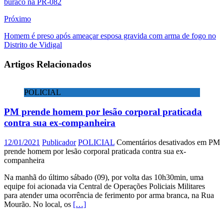
buraco na PR-082
Próximo
Homem é preso após ameaçar esposa gravida com arma de fogo no
Distrito de Vidigal
Artigos Relacionados
POLICIAL
PM prende homem por lesão corporal praticada
contra sua ex-companheira
12/01/2021
Publicador
POLICIAL
Comentários desativados
em PM
prende homem por lesão corporal praticada contra sua ex-
companheira
Na manhã do último sábado (09), por volta das 10h30min, uma
equipe foi acionada via Central de Operações Policiais Militares
para atender uma ocorrência de ferimento por arma branca, na Rua
Mourão. No local, os
[…]