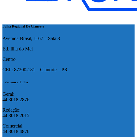
Folha Regional De Cianorte
Avenida Brasil, 1167 – Sala 3
Ed. Ilha do Mel
Centro
CEP: 87200-181 – Cianorte – PR
Fale com a Folha
Geral:
44 3018 2876
Redação:
44 3018 2015
Comercial:
44 3018 4876