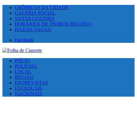
CRÔNICAS DA CIDADE
GALERIA SOCIAL
SANTA COZINHA
HORÁRIOS DE ÔNIBUS (REGIÃO)
PIADAS VAGAU
Facebook
INÍCIO
POLICIAL
LOCAL
REGIÃO
ENTREVISTAS
ESTADUAIS
NACIONAIS