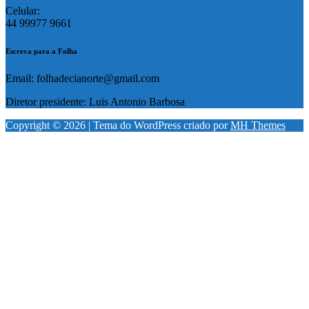
Celular:
44 99977 9661
Escreva para a Folha
Email: folhadecianorte@gmail.com
Diretor presidente: Luis Antonio Barbosa
Copyright © 2026 | Tema do WordPress criado por
MH Themes